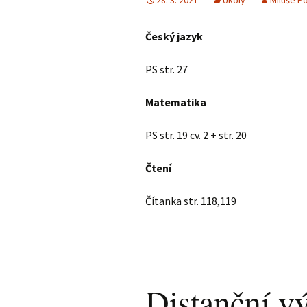
28. 3. 2021
Úkoly
Miluše P
Český jazyk
PS str. 27
Matematika
PS str. 19 cv. 2 + str. 20
Čtení
Čítanka str. 118,119
Distanční v