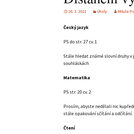
26. 3. 2021
Úkoly
Miluše P
Český jazyk
PS do str. 27 cv. 1
Stále hledat známé slovní druhy v 
souhláskách
Matematika
PS str. 20 cv. 2
Prosím, abyste nedělali nic kupřed
stále opakování sčítání a odčítání.
Čtení