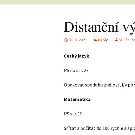
Distanční v
31. 3. 2021
Úkoly
Miluše P
Český jazyk
PS do str. 27
Opakovat spodobu znělost, i/y po s
Matematika
PS str. 19
Sčítat a odčítat do 100 rychle a sp