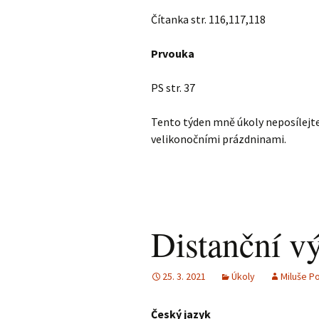
Čítanka str. 116,117,118
Prvouka
PS str. 37
Tento týden mně úkoly neposílejte,
velikonočními prázdninami.
Distanční v
25. 3. 2021
Úkoly
Miluše P
Český jazyk