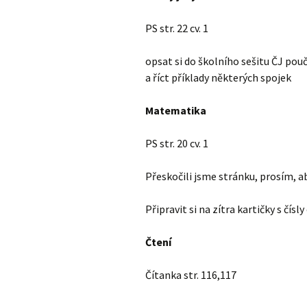
PS str. 22 cv. 1
opsat si do školního sešitu ČJ poučk
a říct příklady některých spojek
Matematika
PS str. 20 cv. 1
Přeskočili jsme stránku, prosím, ab
Připravit si na zítra kartičky s čís
Čtení
Čítanka str. 116,117