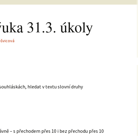
ýuka 31.3. úkoly
ošvicová
ouhláskách, hledat v textu slovní druhy
rávně – s přechodem přes 10 i bez přechodu přes 10