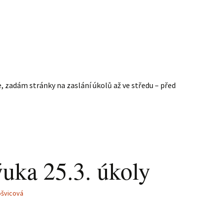
 zadám stránky na zaslání úkolů až ve středu – před
ýuka 25.3. úkoly
ošvicová