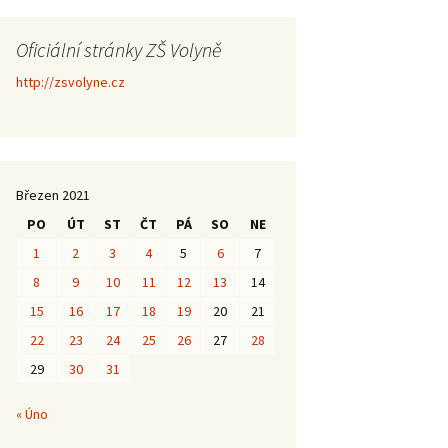
Oficiální stránky ZŠ Volyně
http://zsvolyne.cz
Březen 2021
PO
ÚT
ST
ČT
PÁ
SO
NE
1
2
3
4
5
6
7
8
9
10
11
12
13
14
15
16
17
18
19
20
21
22
23
24
25
26
27
28
29
30
31
« Úno