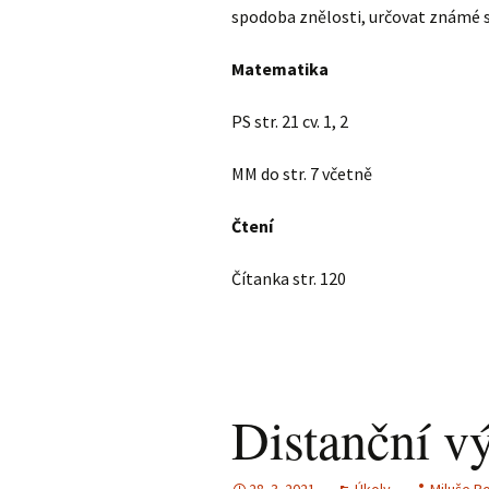
spodoba znělosti, určovat známé sl
Matematika
PS str. 21 cv. 1, 2
MM do str. 7 včetně
Čtení
Čítanka str. 120
Distanční v