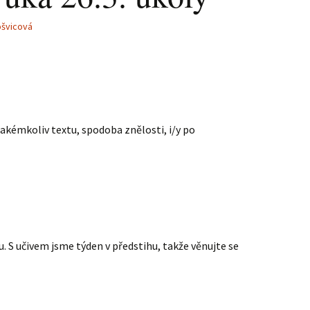
ošvicová
jakémkoliv textu, spodoba znělosti, i/y po
u. S učivem jsme týden v předstihu, takže věnujte se