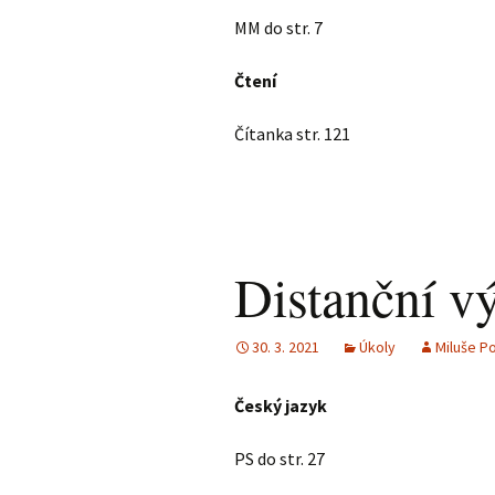
MM do str. 7
Čtení
Čítanka str. 121
Distanční v
30. 3. 2021
Úkoly
Miluše P
Český jazyk
PS do str. 27