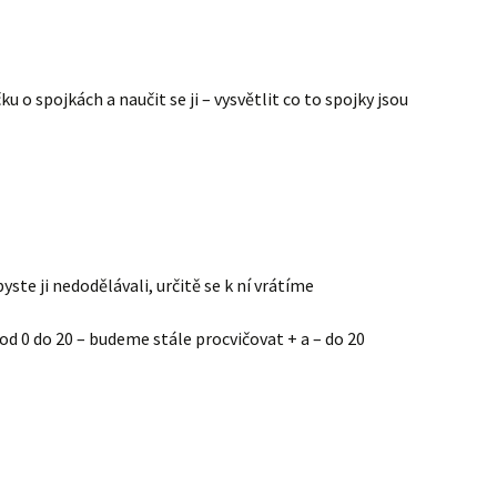
u o spojkách a naučit se ji – vysvětlit co to spojky jsou
yste ji nedodělávali, určitě se k ní vrátíme
ly od 0 do 20 – budeme stále procvičovat + a – do 20