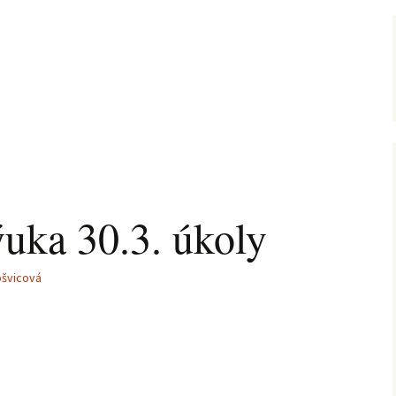
ýuka 30.3. úkoly
ošvicová