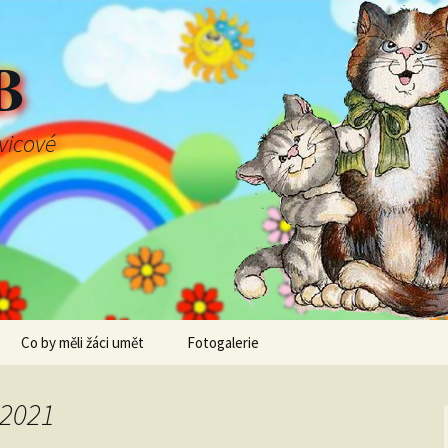
B
švicové
Co by měli žáci umět
Fotogalerie
 2021