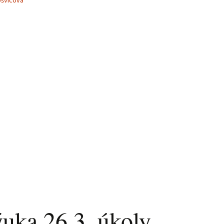
ošvicová
ýuka 26.3. úkoly