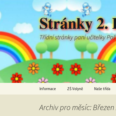
Stránky 2. 
Třídní stránky paní učitelky Po
Přejít
Informace
ZŠ Volyně
Naše třída
k
obsahu
webu
Archiv pro měsíc: Březen