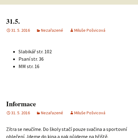
31.5.
31. 5. 2016
Nezařazené
Miluše Pošvicová
Slabikář str. 102
Psaní str. 36
MM str. 16
Informace
31. 5. 2016
Nezařazené
Miluše Pošvicová
Zítra se neučíme. Do školy stačí pouze svačina a sportovní
oblečení. Jdeme do kina a pak půjdeme na hřiště.