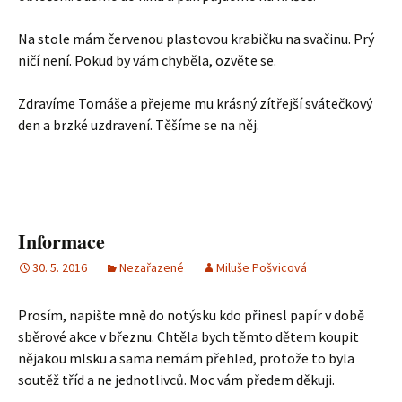
Na stole mám červenou plastovou krabičku na svačinu. Prý
ničí není. Pokud by vám chyběla, ozvěte se.
Zdravíme Tomáše a přejeme mu krásný zítřejší svátečkový
den a brzké uzdravení. Těšíme se na něj.
Informace
30. 5. 2016
Nezařazené
Miluše Pošvicová
Prosím, napište mně do notýsku kdo přinesl papír v době
sběrové akce v březnu. Chtěla bych těmto dětem koupit
nějakou mlsku a sama nemám přehled, protože to byla
soutěž tříd a ne jednotlivců. Moc vám předem děkuji.