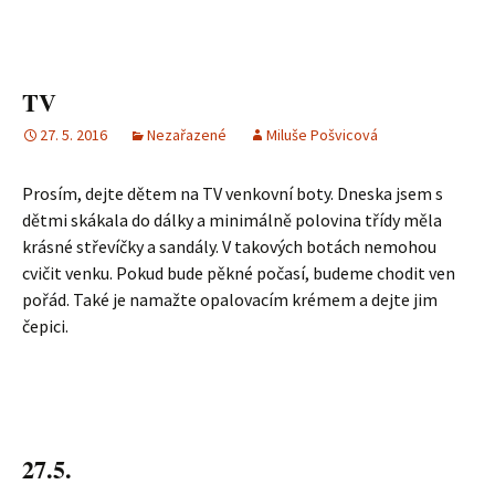
TV
27. 5. 2016
Nezařazené
Miluše Pošvicová
Prosím, dejte dětem na TV venkovní boty. Dneska jsem s
dětmi skákala do dálky a minimálně polovina třídy měla
krásné střevíčky a sandály. V takových botách nemohou
cvičit venku. Pokud bude pěkné počasí, budeme chodit ven
pořád. Také je namažte opalovacím krémem a dejte jim
čepici.
27.5.