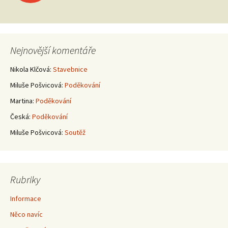
pro
příspěvky
Nejnovější komentáře
Nikola Klčová
:
Stavebnice
Miluše Pošvicová
:
Poděkování
Martina
:
Poděkování
Česká
:
Poděkování
Miluše Pošvicová
:
Soutěž
Rubriky
Informace
Něco navíc