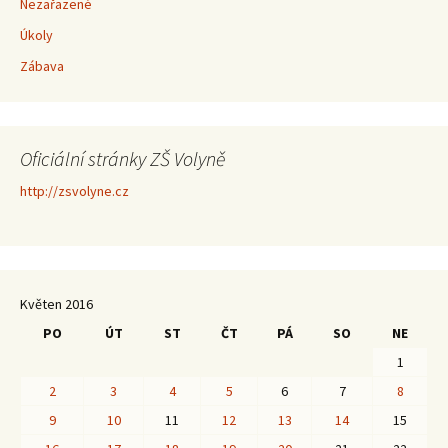
Nezařazené
Úkoly
Zábava
Oficiální stránky ZŠ Volyně
http://zsvolyne.cz
Květen 2016
PO
ÚT
ST
ČT
PÁ
SO
NE
1
2
3
4
5
6
7
8
9
10
11
12
13
14
15