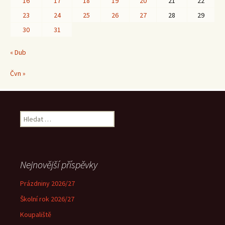
16
17
18
19
20
21
22
23
24
25
26
27
28
29
30
31
« Dub
Čvn »
Vyhledávání
Nejnovější příspěvky
Prázdniny 2026/27
Školní rok 2026/27
Koupaliště