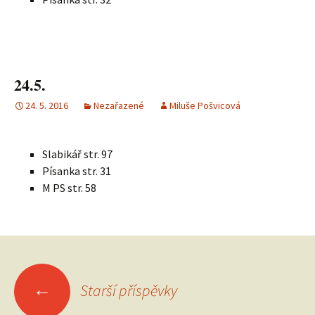
24.5.
24. 5. 2016
Nezařazené
Miluše Pošvicová
Slabikář str. 97
Písanka str. 31
M PS str. 58
Navigace
←
Starší příspěvky