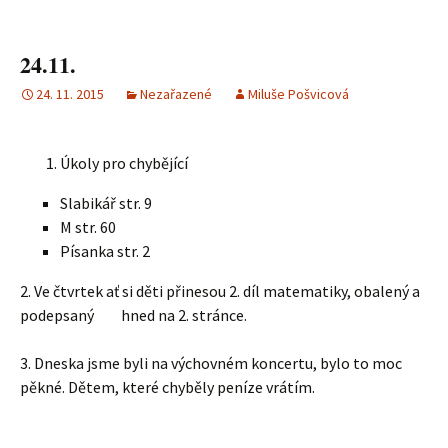
24.11.
24. 11. 2015
Nezařazené
Miluše Pošvicová
Úkoly pro chybějící
Slabikář str. 9
M str. 60
Písanka str. 2
2. Ve čtvrtek ať si děti přinesou 2. díl matematiky, obalený a
podepsaný hned na 2. stránce.
3. Dneska jsme byli na výchovném koncertu, bylo to moc
pěkné. Dětem, které chyběly peníze vrátím.