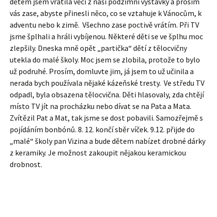
dětem jsem vrátila věci z naší podzimní výstavky a prosím
vás zase, abyste přinesli něco, co se vztahuje k Vánocům, k
adventu nebo k zimě. Všechno zase poctivě vrátím. Při TV
jsme šplhali a hráli vybíjenou. Některé děti se ve šplhu moc
zlepšily. Dneska mně opět „partička“ dětí z tělocvičny
utekla do malé školy. Moc jsem se zlobila, protože to bylo
už podruhé. Prosím, domluvte jim, já jsem to už učinila a
nerada bych používala nějaké kázeňské tresty. Ve středu TV
odpadl, byla obsazena tělocvična. Děti hlasovaly, zda chtějí
místo TV jít na procházku nebo dívat se na Pata a Mata.
Zvítězil Pat a Mat, tak jsme se dost pobavili. Samozřejmě s
pojídáním bonbónů. 8. 12. končí sběr víček. 9.12. přijde do
„malé“ školy pan Vizina a bude dětem nabízet drobné dárky
z keramiky. Je možnost zakoupit nějakou keramickou
drobnost.