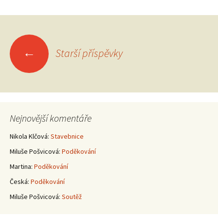
Navigace
←
Starší příspěvky
pro
příspěvky
Nejnovější komentáře
Nikola Klčová
:
Stavebnice
Miluše Pošvicová
:
Poděkování
Martina
:
Poděkování
Česká
:
Poděkování
Miluše Pošvicová
:
Soutěž