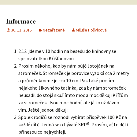
Informace
30. 11. 2015
Nezařazené
Miluše Pošvicová
2.12. jdeme v 10 hodin na besedu do knihovny se
spisovatelkou Křišťanovou.
Prosím někoho, kdo by nám půjčil stojánek na
stromeček. Stromeček je borovice vysoká cca 2 metry
a průměr kmene je cca 10 cm. Pak také prosím
nějakého šikovného tatínka, zda by nám stromeček
neusadil do stojánku.Tímto moc a moc děkuji Křížům
za stromeček. Jsou moc hodní, ale já to už dávno
vím. Ještě jednou děkuji.
Spolek rodičů se rozhodl vybírat příspěvek 100 Kč na
každé dítě. Jedná se o bývalé SRPŠ. Prosím, ať to děti
přinesou co nejrychleji.