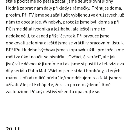
stále počítáme do pěti a začali jsme dělat slovní úlohy.
Hodně zabrat nám daly příklady s rámečky. Trénujte doma,
prosím. Při TV jsme se začali učit vybíjenou ve družstvech, už
nám to docela jde. VV nebyly, protože jsme byli doma a při
PČ jsme dělali vodníka a ježibabu, ale ještě jsme to
nedokončili, tak snad příští čtvrtek. Při prvouce jsme
opakovali zeleninu a ještě jsme se vrátili v pracovním listu k
BESIPu. Hudební výchovu jsme si opravdu užili, protože jsme
měli za úkol naučit se písničku „Ovčáci, čtveráci“, ale jak
jistě víte dávno už ji umíme a tak jsme si pustili v televizi dva
díly seriálu Pat a Mat. Všichni jsme si dali bonbóny, kterých
máme teď od rodičů přehršle/moc děkujeme/ a fakt jsme si
užívali. Ale jistě chápete, že si to po celotýdenní dřině
zasloužíme. Pěkný deštivý víkend a opatrujte se.
20.11.