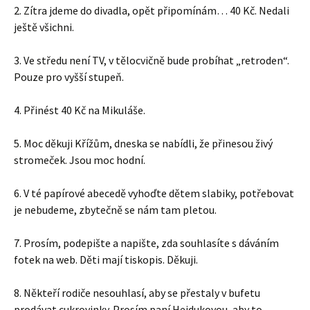
2. Zítra jdeme do divadla, opět připomínám… 40 Kč. Nedali
ještě všichni.
3. Ve středu není TV, v tělocvičně bude probíhat „retroden“.
Pouze pro vyšší stupeň.
4. Přinést 40 Kč na Mikuláše.
5. Moc děkuji Křížům, dneska se nabídli, že přinesou živý
stromeček. Jsou moc hodní.
6. V té papírové abecedě vyhoďte dětem slabiky, potřebovat
je nebudeme, zbytečně se nám tam pletou.
7. Prosím, podepište a napište, zda souhlasíte s dáváním
fotek na web. Děti mají tiskopis. Děkuji.
8. Někteří rodiče nesouhlasí, aby se přestaly v bufetu
prodávat cukrovinky. Prosím paní Hejdukovou, aby to