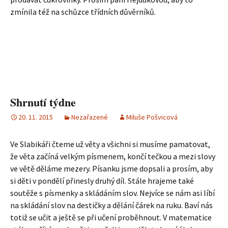
zmínila též na schůzce třídních důvěrníků.
Shrnutí týdne
20. 11. 2015
Nezařazené
Miluše Pošvicová
Ve Slabikáři čteme už věty a všichni si musíme pamatovat,
že věta začíná velkým písmenem, končí tečkou a mezi slovy
ve větě děláme mezery. Písanku jsme dopsali a prosím, aby
si děti v pondělí přinesly druhý díl. Stále hrajeme také
soutěže s písmenky a skládáním slov. Nejvíce se nám asi líbí
na skládání slov na destičky a dělání čárek na ruku. Baví nás
totiž se učit a ještě se při učení proběhnout. V matematice