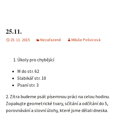
25.11.
25. 11. 2015
Nezařazené
Miluše Pošvicová
Úkoly pro chybějící
M do str. 62
Slabikář str. 10
Psaní str. 3
2. Zítra budeme psát písemnou práci na celou hodinu.
Zopakujte geometrické tvary, sčítání a odčítání do 5,
porovnávání a slovní úlohy, které jsme dělali dneska.