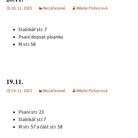
20. 11. 2015
Nezařazené
Miluše Pošvicová
Slabikář str. 7
Psaní dopsat písanku
M str. 58
19.11.
19. 11. 2015
Nezařazené
Miluše Pošvicová
Psaní str. 23
Slabikář str.7
M str. 57 a část str. 58