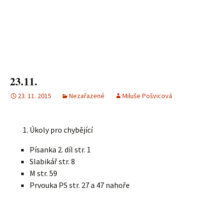
23.11.
23. 11. 2015
Nezařazené
Miluše Pošvicová
Úkoly pro chybějící
Písanka 2. díl str. 1
Slabikář str. 8
M str. 59
Prvouka PS str. 27 a 47 nahoře