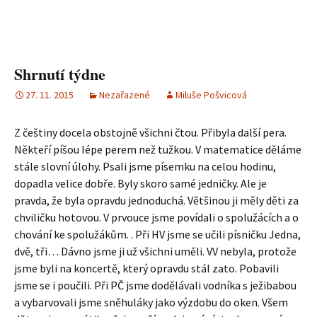
Shrnutí týdne
27. 11. 2015
Nezařazené
Miluše Pošvicová
Z češtiny docela obstojně všichni čtou. Přibyla další pera.
Někteří píšou lépe perem než tužkou. V matematice děláme
stále slovní úlohy. Psali jsme písemku na celou hodinu,
dopadla velice dobře. Byly skoro samé jedničky. Ale je
pravda, že byla opravdu jednoduchá. Většinou ji měly děti za
chviličku hotovou. V prvouce jsme povídali o spolužácích a o
chování ke spolužákům. . Při HV jsme se učili písničku Jedna,
dvě, tři… Dávno jsme ji už všichni uměli. VV nebyla, protože
jsme byli na koncertě, který opravdu stál zato. Pobavili
jsme se i poučili. Při PČ jsme dodělávali vodníka s ježibabou
a vybarvovali jsme sněhuláky jako výzdobu do oken. Všem