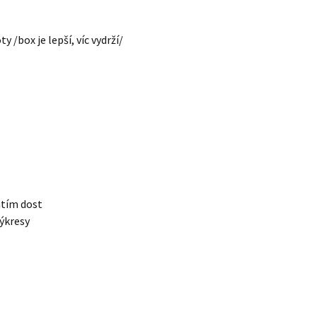
 /box je lepší, víc vydrží/
atím dost
výkresy