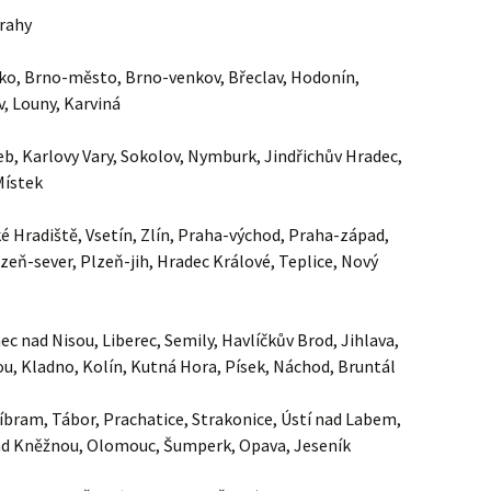
Prahy
ansko, Brno-město, Brno-venkov, Břeclav, Hodonín,
, Louny, Karviná
Cheb, Karlovy Vary, Sokolov, Nymburk, Jindřichův Hradec,
Místek
ské Hradiště, Vsetín, Zlín, Praha-východ, Praha-západ,
eň-sever, Plzeň-jih, Hradec Králové, Teplice, Nový
onec nad Nisou, Liberec, Semily, Havlíčkův Brod, Jihlava,
ou, Kladno, Kolín, Kutná Hora, Písek, Náchod, Bruntál
 Příbram, Tábor, Prachatice, Strakonice, Ústí nad Labem,
ad Kněžnou, Olomouc, Šumperk, Opava, Jeseník