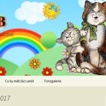
B
švicové
Co by měli žáci umět
Fotogalerie
2017