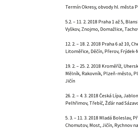
Termín Okresy, obvody hl. města 
5.2. – 11. 2. 2018 Praha 1 až 5, Bl
Vyškov, Znojmo, Domažlice, Tachov
12. 2. – 18. 2. 2018 Praha 6 až 10, 
Litoměřice, Děčín, Přerov, Frýdek-
19. 2. – 25. 2. 2018 Kroměříž, Uher
Mělník, Rakovník, Plzeň-město, Plz
Jičín
26. 2. – 4. 3. 2018 Česká Lípa, Jabl
Pelhřimov, Třebíč, Žďár nad Sázav
5. 3. – 11. 3. 2018 Mladá Boleslav,
Chomutov, Most, Jičín, Rychnov n