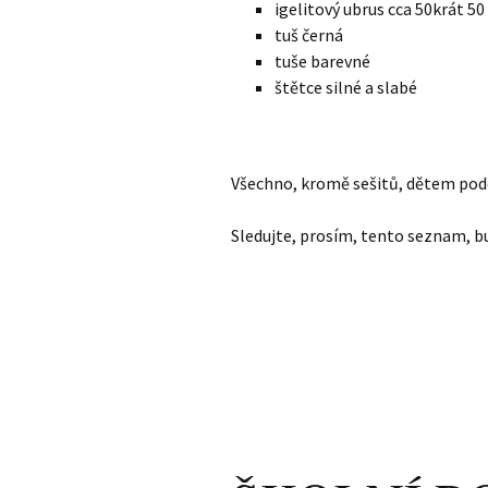
igelitový ubrus cca 50krát 50
tuš černá
tuše barevné
štětce silné a slabé
Všechno, kromě sešitů, dětem pod
Sledujte, prosím, tento seznam, b