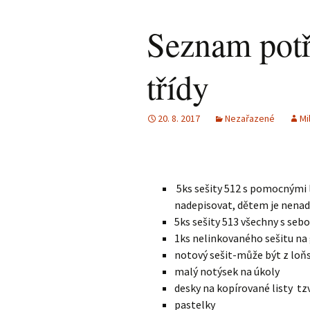
Seznam potř
třídy
20. 8. 2017
Nezařazené
Mi
5ks sešity 512 s pomocnými li
nadepisovat, dětem je nenad
5ks sešity 513 všechny s sebou
1ks nelinkovaného sešitu na g
notový sešit-může být z loň
malý notýsek na úkoly
desky na kopírované listy tzv
pastelky