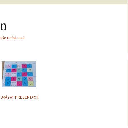
in
luše Pošvicová
[UKÁZAT PREZENTACI]