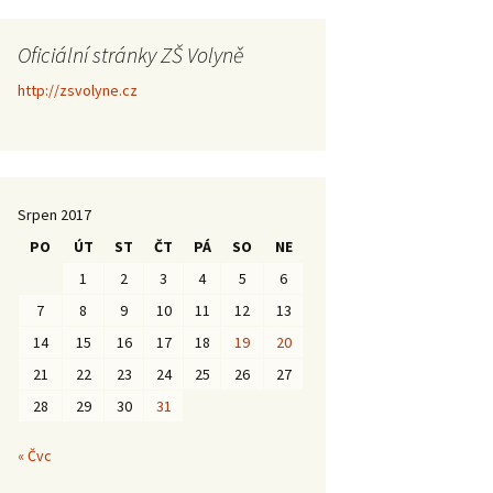
Oficiální stránky ZŠ Volyně
http://zsvolyne.cz
Srpen 2017
PO
ÚT
ST
ČT
PÁ
SO
NE
1
2
3
4
5
6
7
8
9
10
11
12
13
14
15
16
17
18
19
20
21
22
23
24
25
26
27
28
29
30
31
« Čvc