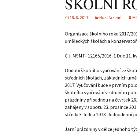
ŠKOLNÍ RO
19. 8. 2017
Nezařazené
Mi
Organizace školního roku 2017/201
uměleckých školách a konzervatoř
Č.j.: MSMT- 12165/2016-1 Dne 11. k
Období školního vyučování ve škol
středních školách, základních uměl
2017. Vyučování bude v prvním polo
školního vyučování ve druhém polo
prázdniny připadnou na čtvrtek 26. 
zahájeny v sobotu 23. prosince 2017
středu 3. ledna 2018. Jednodenní p
Jarní prázdniny v délce jednoho tý