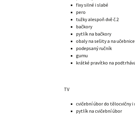
fixy silné i slabé
pero
tužky alespoň dvě č.2
bačkory
pytlík na bačkory
obaly na sešity a na učebnice
podepsaný ručník
gumu
krátké pravítko na podtrháv
TV
cvičební úbor do tělocvičny i
pytlík na cvičební úbor