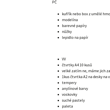
PČ
kufřík nebo box z umělé hmoty
modelína
barevné papíry
nůžky
lepidlo na papír
VV
čtvrtky A4 10 kusů
velké zatím ne, máme jich z
1kus čtvrtka A2 na desky na 
tempery
anylínové barvy
voskovky
suché pastely
paleta