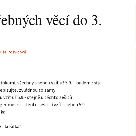
ebných věcí do 3.
luše Pošvicová
nkami, všechny s sebou vzít už 5.9. – budeme si je
episujte, zvládnou to samy
 vzít už 5.9.- stejně u těchto sešitů
eometrii- i tento sešit si vzít s sebou 5.9.
ska
. „košilka“