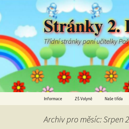
Stránky 2. 
Třídní stránky paní učitelky Po
Přejít
Informace
ZŠ Volyně
Naše třída
k
obsahu
webu
Archiv pro měsíc: Srpen 