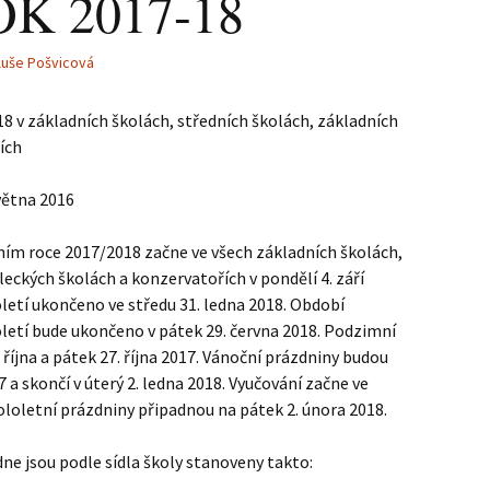
K 2017-18
luše Pošvicová
8 v základních školách, středních školách, základních
ích
větna 2016
ním roce 2017/2018 začne ve všech základních školách,
eckých školách a konzervatořích v pondělí 4. září
letí ukončeno ve středu 31. ledna 2018. Období
letí bude ukončeno v pátek 29. června 2018. Podzimní
října a pátek 27. října 2017. Vánoční prázdniny budou
 a skončí v úterý 2. ledna 2018. Vyučování začne ve
ololetní prázdniny připadnou na pátek 2. února 2018.
dne jsou podle sídla školy stanoveny takto: