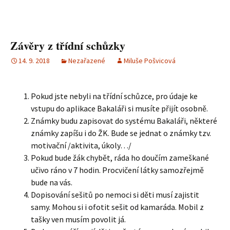
Závěry z třídní schůzky
14. 9. 2018
Nezařazené
Miluše Pošvicová
Pokud jste nebyli na třídní schůzce, pro údaje ke
vstupu do aplikace Bakaláři si musíte přijít osobně.
Známky budu zapisovat do systému Bakaláři, některé
známky zapíšu i do ŽK. Bude se jednat o známky tzv.
motivační /aktivita, úkoly…/
Pokud bude žák chybět, ráda ho doučím zameškané
učivo ráno v 7 hodin. Procvičení látky samozřejmě
bude na vás.
Dopisování sešitů po nemoci si děti musí zajistit
samy. Mohou si i ofotit sešit od kamaráda. Mobil z
tašky ven musím povolit já.