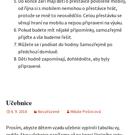
Do konce září mají děti o přestávce povolené mobily,
od října si s mobilem nemohou o přestávce hrát,
protože se mně to neosvědčilo. Celou přestávku se
věnují hraní na mobilu a nejsou připraveni na výuku.
Pokud budete mít nějaké připomínky, samozřejmě
přijďte a vše budeme řešit.
Můžete se i podívat do hodiny. Samozřejmě po
předchozí domluvě.
Děti hodně zapomínají, dohlédněte, aby byly
připravené.
Učebnice
6. 9. 2018
Nezařazené
Miluše Pošvicová
Prosím, abyste dětem vzadu učebnic vyplnili tabulku vy,
rodiče. Stav učebnice napíšeme až na konci školního roku.