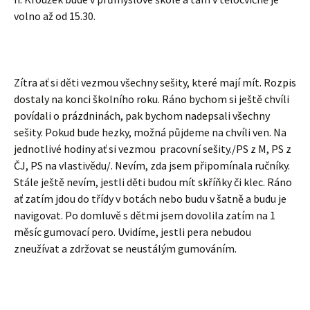
volno až od 15.30.
Zítra ať si děti vezmou všechny sešity, které mají mít. Rozpis
dostaly na konci školního roku. Ráno bychom si ještě chvíli
povídali o prázdninách, pak bychom nadepsali všechny
sešity. Pokud bude hezky, možná půjdeme na chvíli ven. Na
jednotlivé hodiny ať si vezmou pracovní sešity./PS z M, PS z
ČJ, PS na vlastivědu/. Nevím, zda jsem připomínala ručníky.
Stále ještě nevím, jestli děti budou mít skříňky či klec. Ráno
ať zatím jdou do třídy v botách nebo budu v šatně a budu je
navigovat. Po domluvě s dětmi jsem dovolila zatím na 1
měsíc gumovací pero. Uvidíme, jestli pera nebudou
zneužívat a zdržovat se neustálým gumováním.