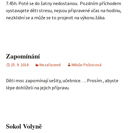
7.45h. Poté se do šatny nedostanou. Pozdním příchodem
vystavujete děti stresu, nejsou připravené včas na hodinu,
nezklidní se a může se to projevit na výkonu žáka.
Zapomínání
25. 9. 2018
Nezařazené
Miluše Pošvicová
Děti moc zapomínají sešity, učebnice…. Prosím , abyste
lépe dohlíželi na jejich přípravu.
Sokol Volyně