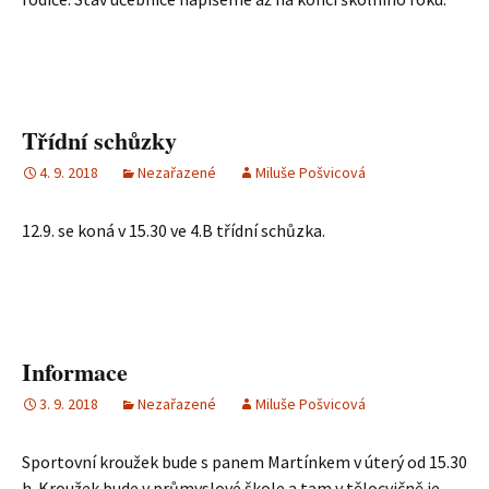
Třídní schůzky
4. 9. 2018
Nezařazené
Miluše Pošvicová
12.9. se koná v 15.30 ve 4.B třídní schůzka.
Informace
3. 9. 2018
Nezařazené
Miluše Pošvicová
Sportovní kroužek bude s panem Martínkem v úterý od 15.30
h. Kroužek bude v průmyslové škole a tam v tělocvičně je