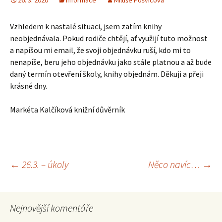
26. 3. 2020
Informace
Miluše Pošvicová
Vzhledem k nastalé situaci, jsem zatím knihy
neobjednávala. Pokud rodiče chtějí, ať využijí tuto možnost
a napíšou mi email, že svoji objednávku ruší, kdo mi to
nenapíše, beru jeho objednávku jako stále platnou a až bude
daný termín otevření školy, knihy objednám. Děkuji a přeji
krásné dny.
Markéta Kalčíková knižní důvěrník
Navigace
←
26.3. – úkoly
Něco navíc…
→
pro
Nejnovější komentáře