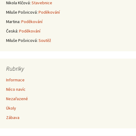
příspěvky
Nikola Klčová
:
Stavebnice
Miluše Pošvicová
:
Poděkování
Martina
:
Poděkování
Česká
:
Poděkování
Miluše Pošvicová
:
Soutěž
Rubriky
Informace
Něco navíc
Nezařazené
Úkoly
Zábava