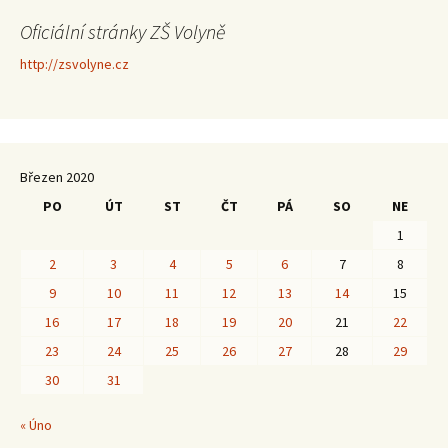
Oficiální stránky ZŠ Volyně
http://zsvolyne.cz
Březen 2020
PO
ÚT
ST
ČT
PÁ
SO
NE
1
2
3
4
5
6
7
8
9
10
11
12
13
14
15
16
17
18
19
20
21
22
23
24
25
26
27
28
29
30
31
« Úno