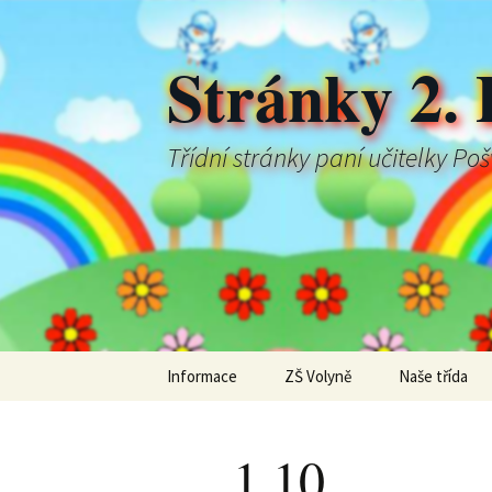
Stránky 2. 
Třídní stránky paní učitelky Po
Přejít
Informace
ZŠ Volyně
Naše třída
k
obsahu
webu
1.10.