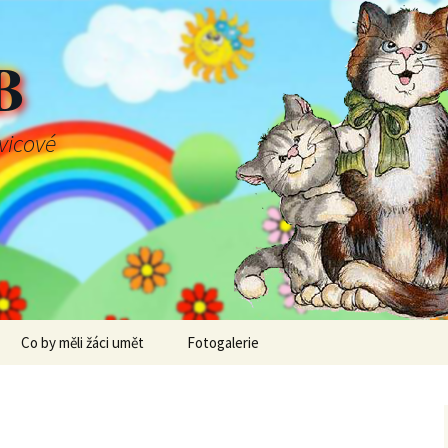
B
švicové
Co by měli žáci umět
Fotogalerie