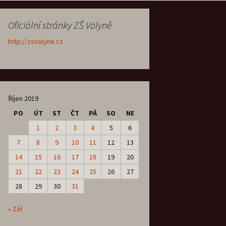
Oficiální stránky ZŠ Volyně
http://zsvolyne.cz
Říjen 2019
PO
ÚT
ST
ČT
PÁ
SO
NE
1
2
3
4
5
6
7
8
9
10
11
12
13
14
15
16
17
18
19
20
21
22
23
24
25
26
27
28
29
30
31
« Zář