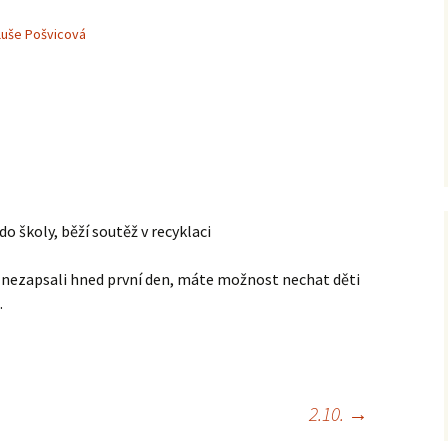
luše Pošvicová
do školy, běží soutěž v recyklaci
e nezapsali hned první den, máte možnost nechat děti
.
2.10.
→