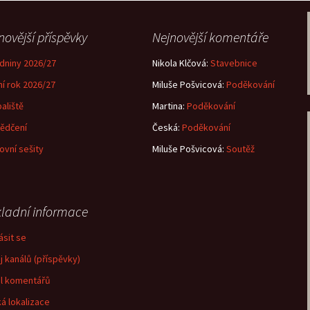
novější příspěvky
Nejnovější komentáře
dniny 2026/27
Nikola Klčová
:
Stavebnice
ní rok 2026/27
Miluše Pošvicová
:
Poděkování
aliště
Martina
:
Poděkování
ědčení
Česká
:
Poděkování
ovní sešity
Miluše Pošvicová
:
Soutěž
ladní informace
ásit se
j kanálů (příspěvky)
l komentářů
á lokalizace