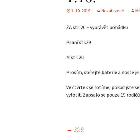
1. 10. 2019
Nezařazené
Mi
ŽA str. 20 – vyprávět pohádku
Psaní str.29
M str. 20
Prosím, sbírejte baterie a noste je 
Ve čtvrtek se fotíme, pokud jste s
vyfotit. Zapsalo se pouze 19 rodičů
Navigace
←
30.9.