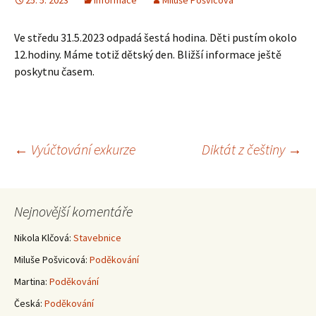
25. 5. 2023
Informace
Miluše Pošvicová
Ve středu 31.5.2023 odpadá šestá hodina. Děti pustím okolo
12.hodiny. Máme totiž dětský den. Bližší informace ještě
poskytnu časem.
Navigace
←
Vyúčtování exkurze
Diktát z češtiny
→
pro
Nejnovější komentáře
příspěvky
Nikola Klčová
:
Stavebnice
Miluše Pošvicová
:
Poděkování
Martina
:
Poděkování
Česká
:
Poděkování