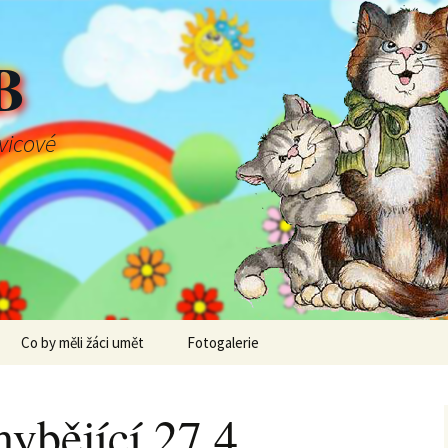
B
švicové
Co by měli žáci umět
Fotogalerie
ybějící 27.4.