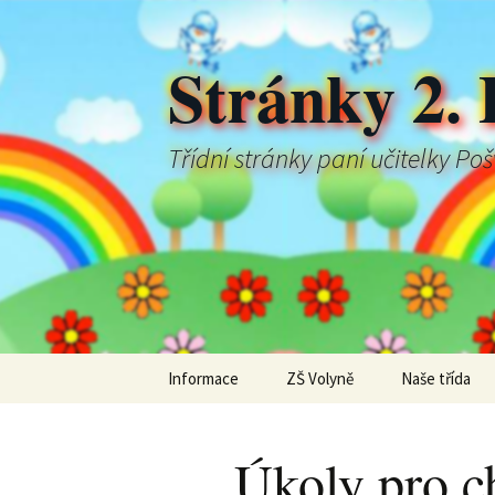
Stránky 2. 
Třídní stránky paní učitelky Po
Přejít
Informace
ZŠ Volyně
Naše třída
k
obsahu
webu
Úkoly pro ch