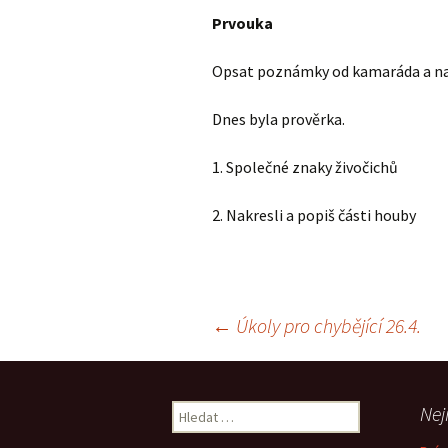
Prvouka
Opsat poznámky od kamaráda a na
Dnes byla prověrka.
1. Společné znaky živočichů
2. Nakresli a popiš části houby
Navigace
←
Úkoly pro chybějící 26.4.
pro
Vyhledávání
Nej