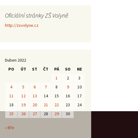
Oficiální stránky ZŠ Volyně
http://zsvolyne.cz
Duben 2022
PO
ÚT
ST
ČT
PÁ
SO
NE
1
2
3
4
5
6
7
8
9
10
11
12
13
14
15
16
17
18
19
20
21
22
23
24
25
26
27
28
29
30
« Bře