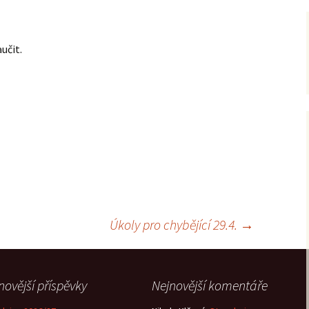
učit.
Úkoly pro chybějící 29.4.
→
novější příspěvky
Nejnovější komentáře