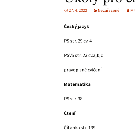
27. 4. 2022
Nezařazené
Mi
Český jazyk
PS str. 29 cv. 4
PSVS str. 23 cv.a,b,c
pravopisné cvičení
Matematika
PS str. 38
Čtení
Čítanka str. 139