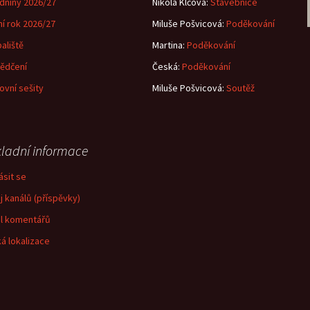
dniny 2026/27
Nikola Klčová
:
Stavebnice
ní rok 2026/27
Miluše Pošvicová
:
Poděkování
aliště
Martina
:
Poděkování
ědčení
Česká
:
Poděkování
ovní sešity
Miluše Pošvicová
:
Soutěž
ladní informace
ásit se
j kanálů (příspěvky)
l komentářů
á lokalizace