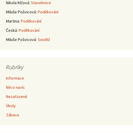
příspěvky
Nikola Klčová
:
Stavebnice
Miluše Pošvicová
:
Poděkování
Martina
:
Poděkování
Česká
:
Poděkování
Miluše Pošvicová
:
Soutěž
Rubriky
Informace
Něco navíc
Nezařazené
Úkoly
Zábava