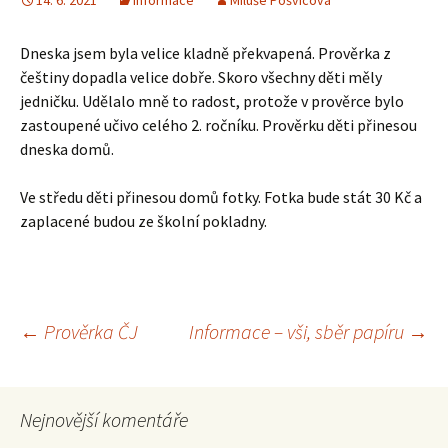
14. 6. 2021
Informace
Miluše Pošvicová
Dneska jsem byla velice kladně překvapená. Prověrka z
češtiny dopadla velice dobře. Skoro všechny děti měly
jedničku. Udělalo mně to radost, protože v prověrce bylo
zastoupené učivo celého 2. ročníku. Prověrku děti přinesou
dneska domů.
Ve středu děti přinesou domů fotky. Fotka bude stát 30 Kč a
zaplacené budou ze školní pokladny.
Navigace
←
Prověrka ČJ
Informace – vši, sběr papíru
→
pro
Nejnovější komentáře