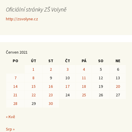
Oficiální stránky ZŠ Volyně
http://zsvolyne.cz
Červen 2021
PO
ÚT
ST
ČT
PÁ
SO
NE
1
2
3
4
5
6
7
8
9
10
11
12
13
14
15
16
17
18
19
20
21
22
23
24
25
26
27
28
29
30
« Kvě
Srp »