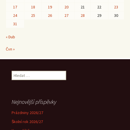
17
18
19
20
21
22
23
24
25
26
27
28
29
30
31
« Dub
Čvn »
Vyhledávání
Nejnovější příspěvky
Prázdniny 2026/27
Školní rok 2026/27