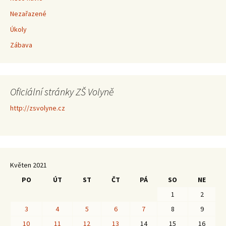
Nezařazené
Úkoly
Zábava
Oficiální stránky ZŠ Volyně
http://zsvolyne.cz
Květen 2021
PO
ÚT
ST
ČT
PÁ
SO
NE
1
2
3
4
5
6
7
8
9
10
11
12
13
14
15
16