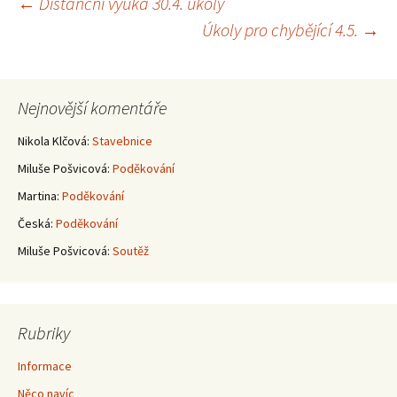
Navigace
←
Distanční výuka 30.4. úkoly
Úkoly pro chybějící 4.5.
→
pro
příspěvky
Nejnovější komentáře
Nikola Klčová
:
Stavebnice
Miluše Pošvicová
:
Poděkování
Martina
:
Poděkování
Česká
:
Poděkování
Miluše Pošvicová
:
Soutěž
Rubriky
Informace
Něco navíc