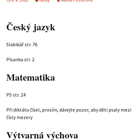
6. 4. 2020
Úkoly
Miluše Pošvicová
Český jazyk
Slabikář str. 76
Písanka str. 2
Matematika
PS str. 24
Při diktátu čísel, prosím, dávejte pozor, aby děti psaly mezi
čísly mezery
Výtvarná výchova