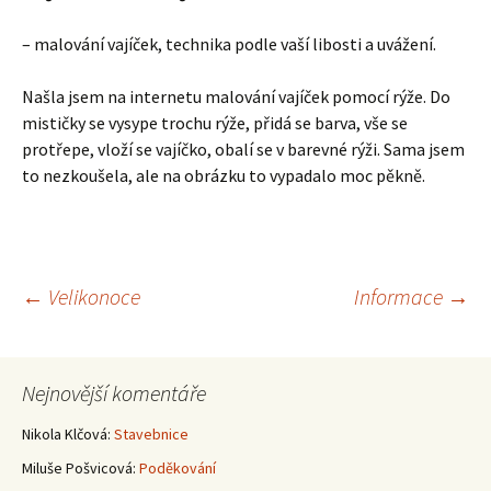
– malování vajíček, technika podle vaší libosti a uvážení.
Našla jsem na internetu malování vajíček pomocí rýže. Do
mističky se vysype trochu rýže, přidá se barva, vše se
protřepe, vloží se vajíčko, obalí se v barevné rýži. Sama jsem
to nezkoušela, ale na obrázku to vypadalo moc pěkně.
Navigace
←
Velikonoce
Informace
→
pro
Nejnovější komentáře
příspěvky
Nikola Klčová
:
Stavebnice
Miluše Pošvicová
:
Poděkování