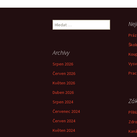
Navigace
pro
Vyhledávání
Nej
příspěvky
Práz
Škol
Archivy
Koup
Vysv
Srpen 2026
Prac
Červen 2026
Květen 2026
Duben 2026
Zák
Srpen 2024
Červenec 2024
Přihl
Červen 2024
Zdro
Květen 2024
Kaná