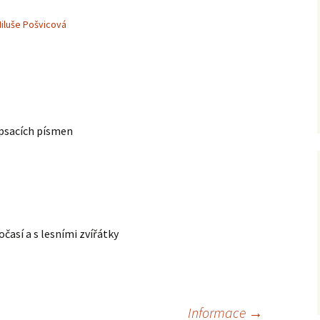
iluše Pošvicová
 psacích písmen
časí a s lesními zvířátky
Informace
→