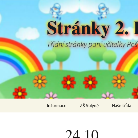
Stránky 2. 
Třídní stránky paní učitelky Po
Přejít
Informace
ZŠ Volyně
Naše třída
k
obsahu
webu
24.10.