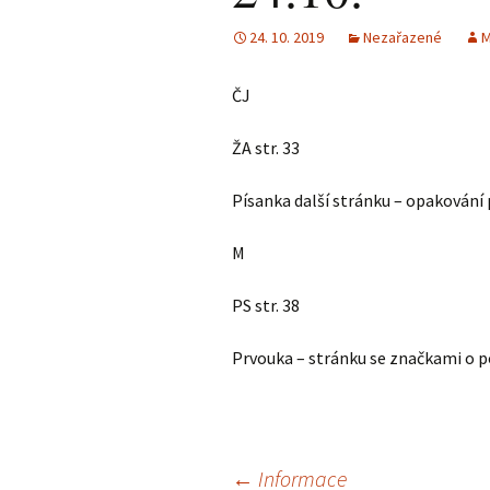
24. 10. 2019
Nezařazené
M
ČJ
ŽA str. 33
Písanka další stránku – opakování
M
PS str. 38
Prvouka – stránku se značkami o po
←
Informace