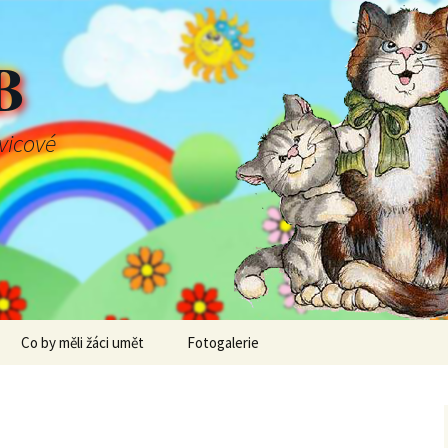
B
švicové
Co by měli žáci umět
Fotogalerie