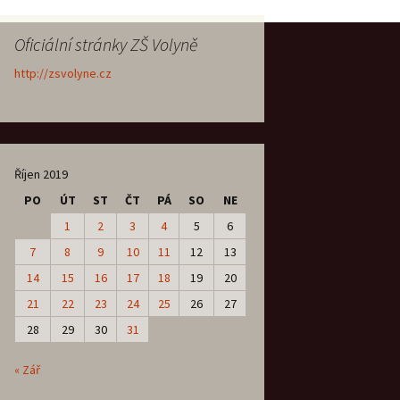
Oficiální stránky ZŠ Volyně
http://zsvolyne.cz
Říjen 2019
PO
ÚT
ST
ČT
PÁ
SO
NE
1
2
3
4
5
6
7
8
9
10
11
12
13
14
15
16
17
18
19
20
21
22
23
24
25
26
27
28
29
30
31
« Zář