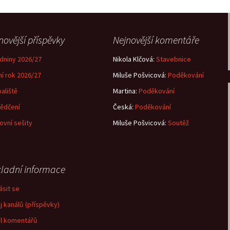
novější příspěvky
Nejnovější komentáře
dniny 2026/27
Nikola Klčová
:
Stavebnice
ní rok 2026/27
Miluše Pošvicová
:
Poděkování
aliště
Martina
:
Poděkování
ědčení
Česká
:
Poděkování
ovní sešity
Miluše Pošvicová
:
Soutěž
ladní informace
ásit se
j kanálů (příspěvky)
l komentářů