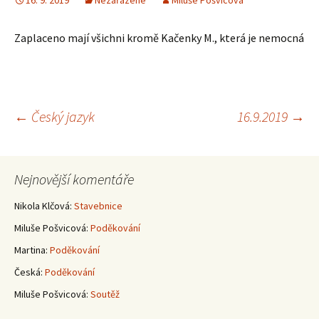
16. 9. 2019
Nezařazené
Miluše Pošvicová
Zaplaceno mají všichni kromě Kačenky M., která je nemocná
Navigace
←
Český jazyk
16.9.2019
→
pro
Nejnovější komentáře
příspěvky
Nikola Klčová
:
Stavebnice
Miluše Pošvicová
:
Poděkování
Martina
:
Poděkování
Česká
:
Poděkování
Miluše Pošvicová
:
Soutěž