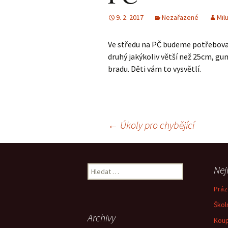
9. 2. 2017
Nezařazené
Mil
Ve středu na PČ budeme potřebovat
druhý jakýkoliv větší než 25cm, gu
bradu. Děti vám to vysvětlí.
Navigace
←
Úkoly pro chybějící
pro
Vyhledávání
Nej
příspěvky
Práz
Škol
Archivy
Koup