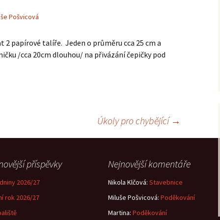
uše Pošvicová
 2 papírové talíře. Jeden o průměru cca 25 cm a
mičku /cca 20cm dlouhou/ na přivázání čepičky pod
Úkoly pro chybějící
→
novější příspěvky
Nejnovější komentáře
dniny 2026/27
Nikola Klčová
:
Stavebnice
ní rok 2026/27
Miluše Pošvicová
:
Poděkování
aliště
Martina
:
Poděkování