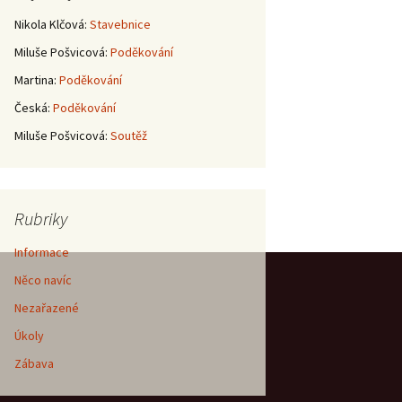
Nikola Klčová
:
Stavebnice
Miluše Pošvicová
:
Poděkování
Martina
:
Poděkování
Česká
:
Poděkování
Miluše Pošvicová
:
Soutěž
Rubriky
Informace
Něco navíc
Nezařazené
Úkoly
Zábava