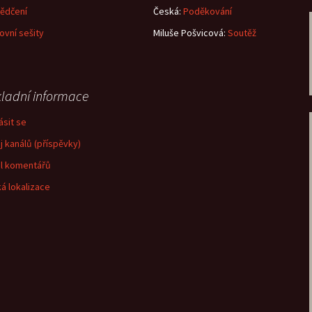
ědčení
Česká
:
Poděkování
ovní sešity
Miluše Pošvicová
:
Soutěž
ladní informace
ásit se
j kanálů (příspěvky)
l komentářů
á lokalizace