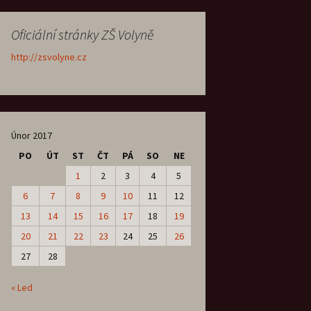
Oficiální stránky ZŠ Volyně
http://zsvolyne.cz
Únor 2017
PO
ÚT
ST
ČT
PÁ
SO
NE
1
2
3
4
5
6
7
8
9
10
11
12
13
14
15
16
17
18
19
20
21
22
23
24
25
26
27
28
« Led