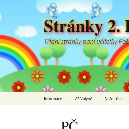
Stránky 2. 
Třídní stránky paní učitelky Po
Přejít
Informace
ZŠ Volyně
Naše třída
k
obsahu
webu
PČ