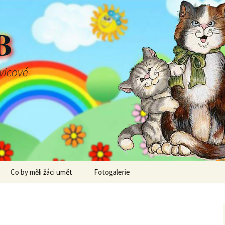
B
švicové
Co by měli žáci umět
Fotogalerie