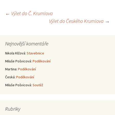
Navigace
←
Výlet do Č. Krumlova
Výlet do Českého Krumlova
→
pro
příspěvky
Nejnovější komentáře
Nikola Klčová
:
Stavebnice
Miluše Pošvicová
:
Poděkování
Martina
:
Poděkování
Česká
:
Poděkování
Miluše Pošvicová
:
Soutěž
Rubriky