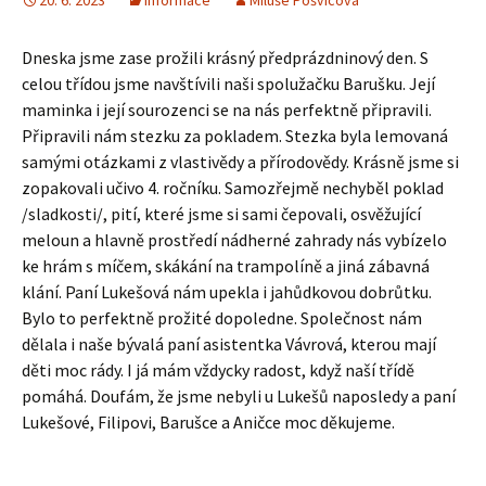
20. 6. 2023
Informace
Miluše Pošvicová
Dneska jsme zase prožili krásný předprázdninový den. S
celou třídou jsme navštívili naši spolužačku Barušku. Její
maminka i její sourozenci se na nás perfektně připravili.
Připravili nám stezku za pokladem. Stezka byla lemovaná
samými otázkami z vlastivědy a přírodovědy. Krásně jsme si
zopakovali učivo 4. ročníku. Samozřejmě nechyběl poklad
/sladkosti/, pití, které jsme si sami čepovali, osvěžující
meloun a hlavně prostředí nádherné zahrady nás vybízelo
ke hrám s míčem, skákání na trampolíně a jiná zábavná
klání. Paní Lukešová nám upekla i jahůdkovou dobrůtku.
Bylo to perfektně prožité dopoledne. Společnost nám
dělala i naše bývalá paní asistentka Vávrová, kterou mají
děti moc rády. I já mám vždycky radost, když naší třídě
pomáhá. Doufám, že jsme nebyli u Lukešů naposledy a paní
Lukešové, Filipovi, Barušce a Aničce moc děkujeme.