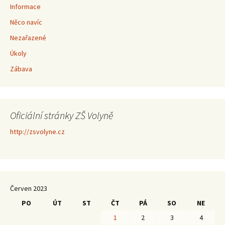
Informace
Něco navíc
Nezařazené
Úkoly
Zábava
Oficiální stránky ZŠ Volyně
http://zsvolyne.cz
Červen 2023
PO
ÚT
ST
ČT
PÁ
SO
NE
1
2
3
4