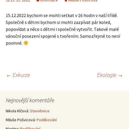
25. 11. 2022
Informace
Miluše Pošvicová
15.12.2022 bychom se mohli setkat v 16 hodin v naší třídě.
Společně s dětmi bychom si mohli zazpívat pár koled,
popovídat a něco s dětmi i společně vytvořit. Takové malé
vánoční posezení spojené s tvořením. Samozřejmě to není
povinné.
Navigace
←
Exkurze
Ekologie
→
pro
Nejnovější komentáře
příspěvky
Nikola Klčová
:
Stavebnice
Miluše Pošvicová
:
Poděkování
Martina
:
Poděkování