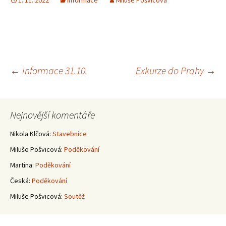
1. 11. 2022
Informace
Miluše Pošvicová
Navigace
←
Informace 31.10.
Exkurze do Prahy
→
pro
Nejnovější komentáře
příspěvky
Nikola Klčová
:
Stavebnice
Miluše Pošvicová
:
Poděkování
Martina
:
Poděkování
Česká
:
Poděkování
Miluše Pošvicová
:
Soutěž