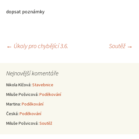
dopsat poznámky
Navigace
←
Úkoly pro chybějící 3.6.
Soutěž
→
pro
Nejnovější komentáře
příspěvky
Nikola Klčová
:
Stavebnice
Miluše Pošvicová
:
Poděkování
Martina
:
Poděkování
Česká
:
Poděkování
Miluše Pošvicová
:
Soutěž