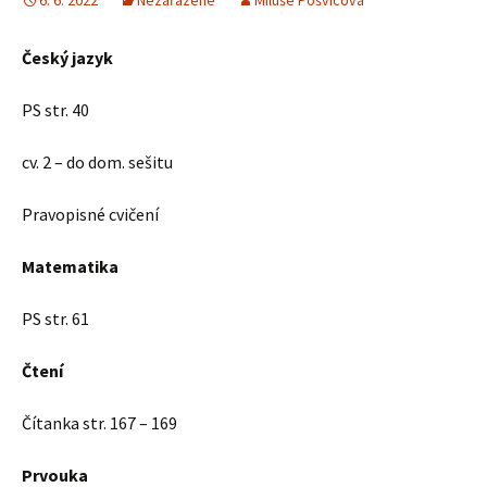
6. 6. 2022
Nezařazené
Miluše Pošvicová
Český jazyk
PS str. 40
cv. 2 – do dom. sešitu
Pravopisné cvičení
Matematika
PS str. 61
Čtení
Čítanka str. 167 – 169
Prvouka