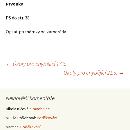
Prvouka
PS do str. 38
Opsat poznámky od kamaráda
Navigace
←
Úkoly pro chybějící 17.3.
Úkoly pro chybějící 21.3.
→
pro
příspěvky
Nejnovější komentáře
Nikola Klčová
:
Stavebnice
Miluše Pošvicová
:
Poděkování
Martina
:
Poděkování