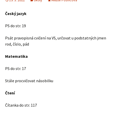
19. 3. 2022
Úkoly
Miluše Pošvicová
Český jazyk
PS do str. 19
Psát pravopisná cvičení na VS, určovat u podstatných jmen
rod, číslo, pád
Matematika
PS do str. 17
Stále procvičovat násobilku
Čtení
Čítanka do str. 117