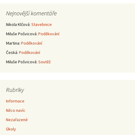
pro
Nejnovější komentáře
příspěvky
Nikola Klčová
:
Stavebnice
Miluše Pošvicová
:
Poděkování
Martina
:
Poděkování
Česká
:
Poděkování
Miluše Pošvicová
:
Soutěž
Rubriky
Informace
Něco navíc
Nezařazené
Úkoly