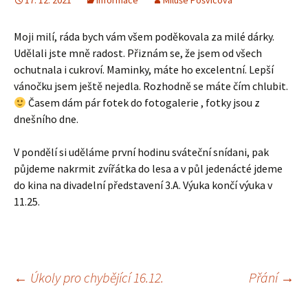
17. 12. 2021
Informace
Miluše Pošvicová
Moji milí, ráda bych vám všem poděkovala za milé dárky.
Udělali jste mně radost. Přiznám se, že jsem od všech
ochutnala i cukroví. Maminky, máte ho excelentní. Lepší
vánočku jsem ještě nejedla. Rozhodně se máte čím chlubit.
Časem dám pár fotek do fotogalerie , fotky jsou z
dnešního dne.
V pondělí si uděláme první hodinu sváteční snídani, pak
půjdeme nakrmit zvířátka do lesa a v půl jedenácté jdeme
do kina na divadelní představení 3.A. Výuka končí výuka v
11.25.
Navigace
←
Úkoly pro chybějící 16.12.
Přání
→