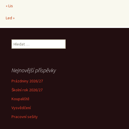
« Lis
Led »
Vyhledávání
Nejnovější příspěvky
Prázdniny 2026/27
Školní rok 2026/27
Koupaliště
Vysvědčení
Pracovní sešity