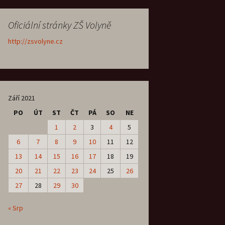
Oficiální stránky ZŠ Volyně
http://zsvolyne.cz
Září 2021
PO
ÚT
ST
ČT
PÁ
SO
NE
1
2
3
4
5
6
7
8
9
10
11
12
13
14
15
16
17
18
19
20
21
22
23
24
25
26
27
28
29
30
« Srp