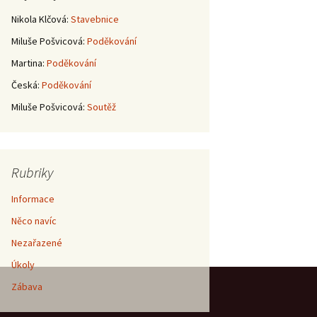
Nikola Klčová
:
Stavebnice
Miluše Pošvicová
:
Poděkování
Martina
:
Poděkování
Česká
:
Poděkování
Miluše Pošvicová
:
Soutěž
Rubriky
Informace
Něco navíc
Nezařazené
Úkoly
Zábava