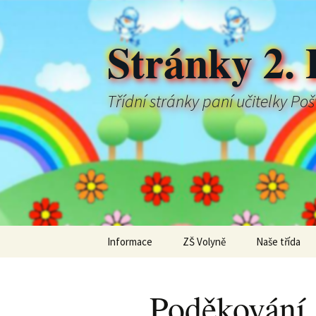
Stránky 2. 
Třídní stránky paní učitelky Po
Přejít
Informace
ZŠ Volyně
Naše třída
k
obsahu
webu
Poděkování