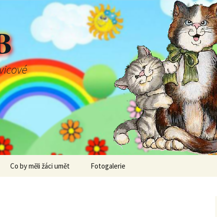
B
švicové
Co by měli žáci umět
Fotogalerie