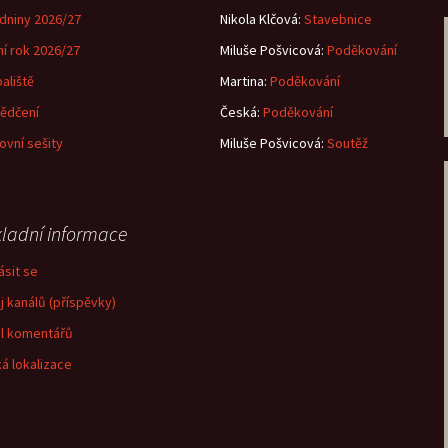
dniny 2026/27
Nikola Klčová
:
Stavebnice
ní rok 2026/27
Miluše Pošvicová
:
Poděkování
aliště
Martina
:
Poděkování
ědčení
Česká
:
Poděkování
ovní sešity
Miluše Pošvicová
:
Soutěž
ladní informace
ásit se
j kanálů (příspěvky)
l komentářů
á lokalizace