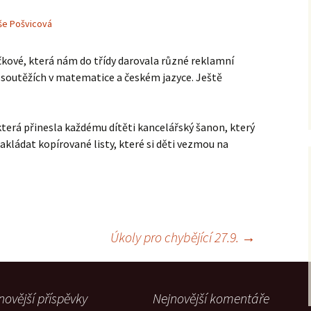
še Pošvicová
kové, která nám do třídy darovala různé reklamní
h soutěžích v matematice a českém jazyce. Ještě
 která přinesla každému dítěti kancelářský šanon, který
kládat kopírované listy, které si děti vezmou na
Úkoly pro chybějící 27.9.
→
novější příspěvky
Nejnovější komentáře