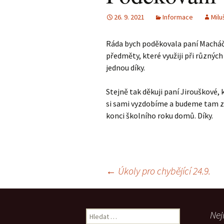
26. 9. 2021
Informace
Milu
Ráda bych poděkovala paní Macháč
předměty, které využiji při různýc
jednou díky.
Stejně tak děkuji paní Jirouškové,
si sami vyzdobíme a budeme tam za
konci školního roku domů. Díky.
Navigace
←
Úkoly pro chybějící 24.9.
pro
Vyhledávání
Nej