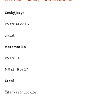
19. 5. 2021
Úkoly
Miluše Pošvicová
Český jazyk
PS str. 41 cv. 1,2
diktát
Matematika
PS str. 54
MM str. 9 cv. 17
Čtení
Čítanka str. 155-157