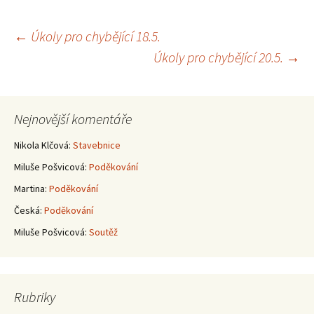
Navigace
←
Úkoly pro chybějící 18.5.
Úkoly pro chybějící 20.5.
→
pro
příspěvky
Nejnovější komentáře
Nikola Klčová
:
Stavebnice
Miluše Pošvicová
:
Poděkování
Martina
:
Poděkování
Česká
:
Poděkování
Miluše Pošvicová
:
Soutěž
Rubriky