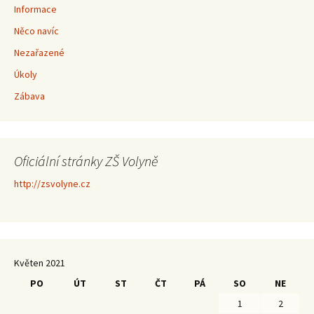
Informace
Něco navíc
Nezařazené
Úkoly
Zábava
Oficiální stránky ZŠ Volyně
http://zsvolyne.cz
Květen 2021
PO
ÚT
ST
ČT
PÁ
SO
NE
1
2