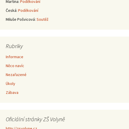
Martina
:
Poděkování
Česká
:
Poděkování
Miluše Pošvicová
:
Soutěž
Rubriky
Informace
Něco navíc
Nezařazené
Úkoly
Zábava
Oficiální stránky ZŠ Volyně
http://zsvolyne.cz