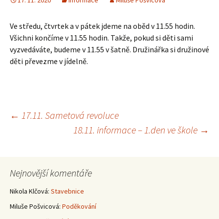
17. 11. 2020
Informace
Miluše Pošvicová
Ve středu, čtvrtek a v pátek jdeme na oběd v 11.55 hodin.
Všichni končíme v 11.55 hodin. Takže, pokud si děti sami
vyzvedáváte, budeme v 11.55 v šatně. Družinářka si družinové
děti převezme v jídelně.
Navigace
←
17.11. Sametová revoluce
18.11. informace – 1.den ve škole
→
pro
příspěvky
Nejnovější komentáře
Nikola Klčová
:
Stavebnice
Miluše Pošvicová
:
Poděkování