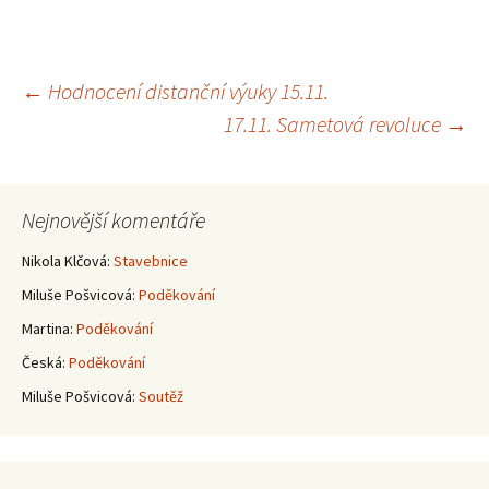
Navigace
←
Hodnocení distanční výuky 15.11.
17.11. Sametová revoluce
→
pro
příspěvky
Nejnovější komentáře
Nikola Klčová
:
Stavebnice
Miluše Pošvicová
:
Poděkování
Martina
:
Poděkování
Česká
:
Poděkování
Miluše Pošvicová
:
Soutěž