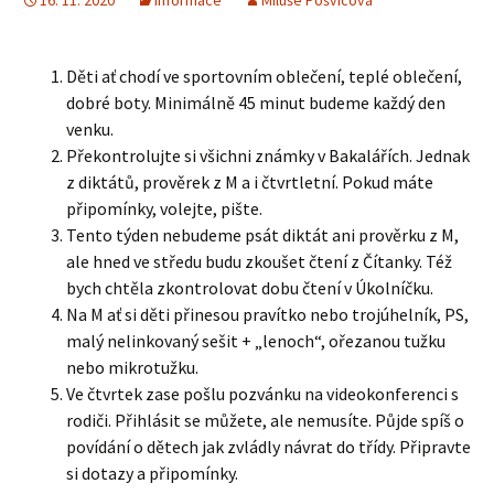
16. 11. 2020
Informace
Miluše Pošvicová
Děti ať chodí ve sportovním oblečení, teplé oblečení,
dobré boty. Minimálně 45 minut budeme každý den
venku.
Překontrolujte si všichni známky v Bakalářích. Jednak
z diktátů, prověrek z M a i čtvrtletní. Pokud máte
připomínky, volejte, pište.
Tento týden nebudeme psát diktát ani prověrku z M,
ale hned ve středu budu zkoušet čtení z Čítanky. Též
bych chtěla zkontrolovat dobu čtení v Úkolníčku.
Na M ať si děti přinesou pravítko nebo trojúhelník, PS,
malý nelinkovaný sešit + „lenoch“, ořezanou tužku
nebo mikrotužku.
Ve čtvrtek zase pošlu pozvánku na videokonferenci s
rodiči. Přihlásit se můžete, ale nemusíte. Půjde spíš o
povídání o dětech jak zvládly návrat do třídy. Připravte
si dotazy a připomínky.