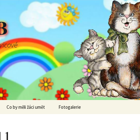
B
švicové
Co by měli žáci umět
Fotogalerie
11.