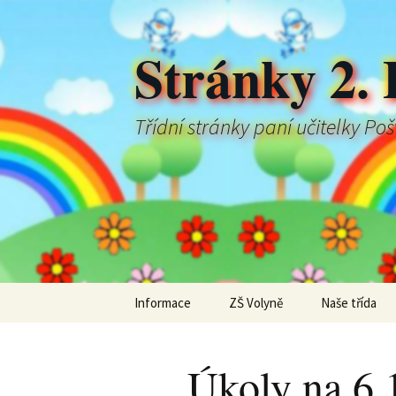
Stránky 2. 
Třídní stránky paní učitelky Po
Přejít
Informace
ZŠ Volyně
Naše třída
k
obsahu
webu
Úkoly na 6.