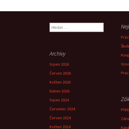
pro
příspěvky
Vyhledávání
Nej
Práz
Škol
Archivy
Koup
Vysv
Srpen 2026
Prac
Červen 2026
Květen 2026
Duben 2026
Zák
Srpen 2024
Červenec 2024
Přihl
Červen 2024
Zdro
Květen 2024
Kaná