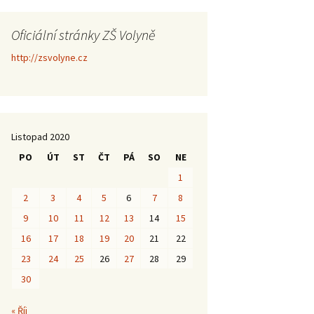
Oficiální stránky ZŠ Volyně
http://zsvolyne.cz
Listopad 2020
PO
ÚT
ST
ČT
PÁ
SO
NE
1
2
3
4
5
6
7
8
9
10
11
12
13
14
15
16
17
18
19
20
21
22
23
24
25
26
27
28
29
30
« Říj