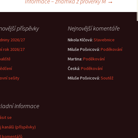
Informace – známka z prověrky M
→
novější příspěvky
Nejnovější komentáře
dniny 2026/27
Nikola Klčová
:
Stavebnice
ní rok 2026/27
Miluše Pošvicová
:
Poděkování
aliště
Martina
:
Poděkování
ědčení
Česká
:
Poděkování
ovní sešity
Miluše Pošvicová
:
Soutěž
ladní informace
ásit se
j kanálů (příspěvky)
l komentářů