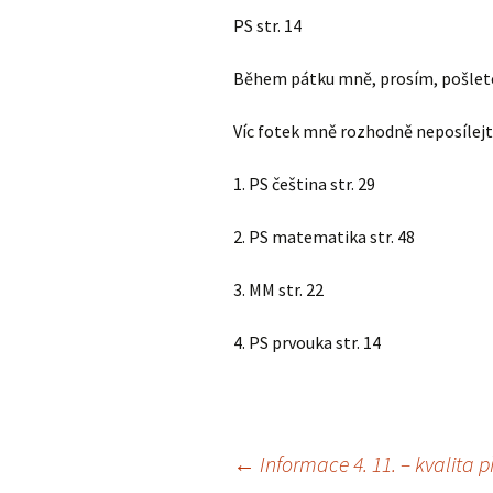
PS str. 14
Během pátku mně, prosím, pošlete
Víc fotek mně rozhodně neposílejte
1. PS čeština str. 29
2. PS matematika str. 48
3. MM str. 22
4. PS prvouka str. 14
Navigace
←
Informace 4. 11. – kvalita p