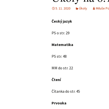
5. 11. 2020
Úkoly
Miluše P
Český jazyk
PS o str. 29
Matematika
PS str. 48
MM do str. 22
Čtení
Čítanka do str. 45
Prvouka