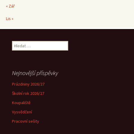
« Zář
Lis »
Vyhledávání
Nejnovější příspěvky
Prázdniny 2026/27
Školní rok 2026/27
Koupaliště
Vysvědčení
Pracovní sešity