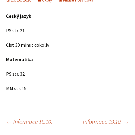
19. 10. 2020
Úkoly
Miluše Pošvicová
Český jazyk
PS str. 21
Číst 30 minut cokoliv
Matematika
PS str. 32
MM str. 15
Navigace
←
Informace 18.10.
Informace 19.10.
→