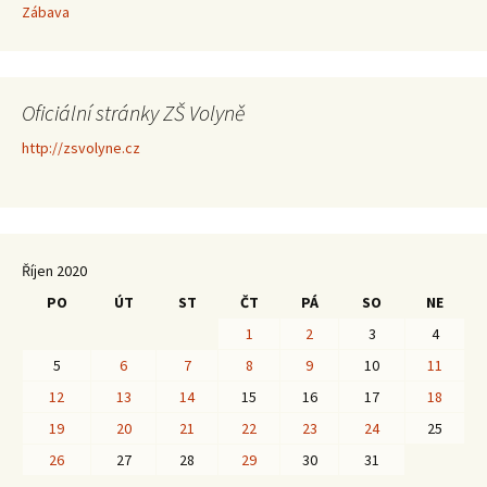
Zábava
Oficiální stránky ZŠ Volyně
http://zsvolyne.cz
Říjen 2020
PO
ÚT
ST
ČT
PÁ
SO
NE
1
2
3
4
5
6
7
8
9
10
11
12
13
14
15
16
17
18
19
20
21
22
23
24
25
26
27
28
29
30
31