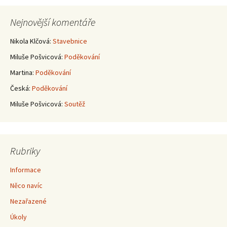
pro
Nejnovější komentáře
příspěvky
Nikola Klčová
:
Stavebnice
Miluše Pošvicová
:
Poděkování
Martina
:
Poděkování
Česká
:
Poděkování
Miluše Pošvicová
:
Soutěž
Rubriky
Informace
Něco navíc
Nezařazené
Úkoly