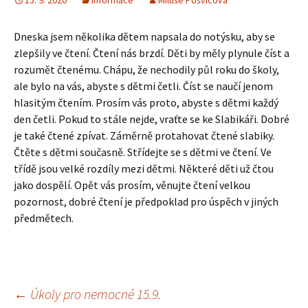
15. 9. 2020
Informace
Miluše Pošvicová
Dneska jsem několika dětem napsala do notýsku, aby se
zlepšily ve čtení. Čtení nás brzdí. Děti by měly plynule číst a
rozumět čtenému. Chápu, že nechodily půl roku do školy,
ale bylo na vás, abyste s dětmi četli. Číst se naučí jenom
hlasitým čtením. Prosím vás proto, abyste s dětmi každý
den četli. Pokud to stále nejde, vraťte se ke Slabikáři. Dobré
je také čtené zpívat. Záměrně protahovat čtené slabiky.
Čtěte s dětmi současně. Střídejte se s dětmi ve čtení. Ve
třídě jsou velké rozdíly mezi dětmi. Některé děti už čtou
jako dospělí. Opět vás prosím, věnujte čtení velkou
pozornost, dobré čtení je předpoklad pro úspěch v jiných
předmětech.
Navigace
←
Úkoly pro nemocné 15.9.