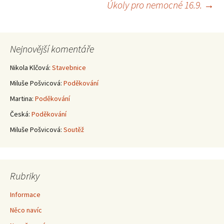
Úkoly pro nemocné 16.9.
→
pro
příspěvky
Nejnovější komentáře
Nikola Klčová
:
Stavebnice
Miluše Pošvicová
:
Poděkování
Martina
:
Poděkování
Česká
:
Poděkování
Miluše Pošvicová
:
Soutěž
Rubriky
Informace
Něco navíc