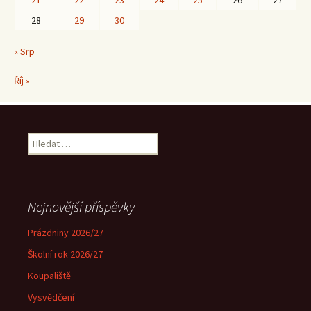
21
22
23
24
25
26
27
28
29
30
« Srp
Říj »
Vyhledávání
Nejnovější příspěvky
Prázdniny 2026/27
Školní rok 2026/27
Koupaliště
Vysvědčení