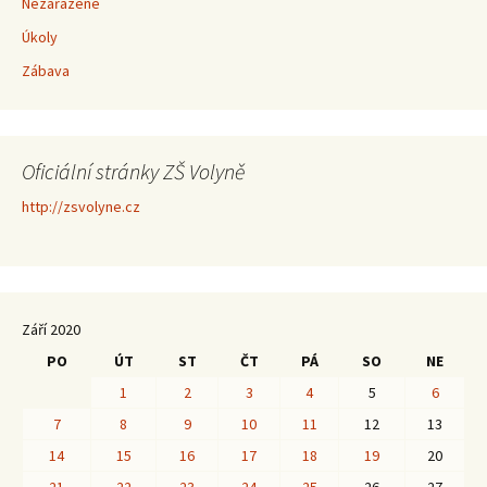
Nezařazené
Úkoly
Zábava
Oficiální stránky ZŠ Volyně
http://zsvolyne.cz
Září 2020
PO
ÚT
ST
ČT
PÁ
SO
NE
1
2
3
4
5
6
7
8
9
10
11
12
13
14
15
16
17
18
19
20