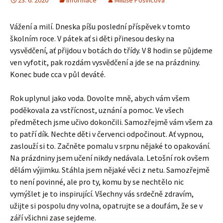
23. 6. 2020
Informace
Miluše Pošvicová
Vážení a milí. Dneska píšu poslední příspěvek v tomto
školním roce. V pátek ať si děti přinesou desky na
vysvědčení, ať přijdou v botách do třídy. V 8 hodin se půjdeme
ven vyfotit, pak rozdám vysvědčení a jde se na prázdniny.
Konec bude cca v půl deváté.
Rok uplynul jako voda. Dovolte mně, abych vám všem
poděkovala za vstřícnost, uznání a pomoc. Ve všech
předmětech jsme učivo dokončili. Samozřejmě vám všem za
to patří dík. Nechte děti v červenci odpočinout. Ať vypnou,
zaslouží si to. Začněte pomalu v srpnu nějaké to opakování.
Na prázdniny jsem učení nikdy nedávala. Letošní rok ovšem
dělám výjimku. Stáhla jsem nějaké věci z netu. Samozřejmě
to není povinné, ale pro ty, komu by se nechtělo nic
vymýšlet je to inspirující. Všechny vás srdečně zdravím,
užijte si pospolu dny volna, opatrujte se a doufám, že se v
září všichni zase sejdeme.