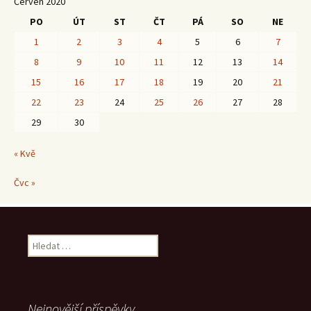
Červen 2020
PO
ÚT
ST
ČT
PÁ
SO
NE
1
2
3
4
5
6
7
8
9
10
11
12
13
14
15
16
17
18
19
20
21
22
23
24
25
26
27
28
29
30
« Kvě
Čvc »
Vyhledávání
Nejnovější příspěvky