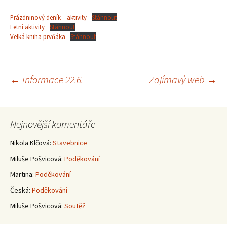
Prázdninový deník – aktivity
Stáhnout
Letní aktivity
Stáhnout
Velká kniha prvňáka
Stáhnout
Navigace
←
Informace 22.6.
Zajímavý web
→
pro
Nejnovější komentáře
příspěvky
Nikola Klčová
:
Stavebnice
Miluše Pošvicová
:
Poděkování
Martina
:
Poděkování
Česká
:
Poděkování
Miluše Pošvicová
:
Soutěž