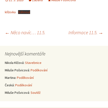
11. 5. 2020
Zábava
Miluše Pošvicová
křížovka
Stáhnout
Navigace
←
Něco navíc… 11.5.
Informace 11.5.
→
pro
Nejnovější komentáře
příspěvky
Nikola Klčová
:
Stavebnice
Miluše Pošvicová
:
Poděkování
Martina
:
Poděkování
Česká
:
Poděkování
Miluše Pošvicová
:
Soutěž