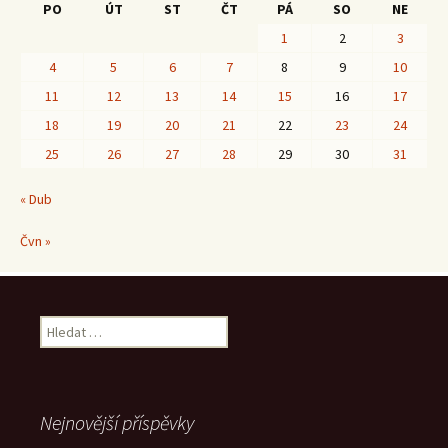
PO
ÚT
ST
ČT
PÁ
SO
NE
1
2
3
4
5
6
7
8
9
10
11
12
13
14
15
16
17
18
19
20
21
22
23
24
25
26
27
28
29
30
31
« Dub
Čvn »
Vyhledávání
Nejnovější příspěvky