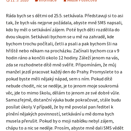
11. 5. 2020
Informace
Miluše Pošvicová
Ráda bych se s dětmi od 25.5. setkávala. Představuji si to asi
tak, že bych vás nejprve požádala, abyste mně SMS napsali,
kdo by měl o setkávání zájem. Poté bych děti rozdělila do
dvou skupin. Setkávali bychom se u mě na zahradě, kde
bychom trochu počítali, četli a psali a pak bychom šli na
hřiště nebo někam na procházku. Začínali bychom cca v 9
hodin ráno a končili okolo 12 hodiny. Záleží jenom na vás,
zda se rozhodnete dítě mně svěřit. Připomínám, že můj
manžel jezdí pracovat každý den do Prahy. Promyslete to a
pokud byste měli nějaký nápad, sem s ním. Pokud dítě
nebude chodit, nic se neděje, je to jenom moje soukromá
věc, jde to mimo školu, dělám to jenom ze své dobré vůle.
Samozřejmě, distanční výuka bude pokračovat, stále budu
posílat úkoly. V případě, že by mě povolal pan ředitel k
plnění nějakých povinností, setkávání u mě doma bych
musela přerušit. Pokud by o moji nabídku nebyl zájem,
chápu to a nic se neděje. Prosím, abyste mně dali SMS vědět