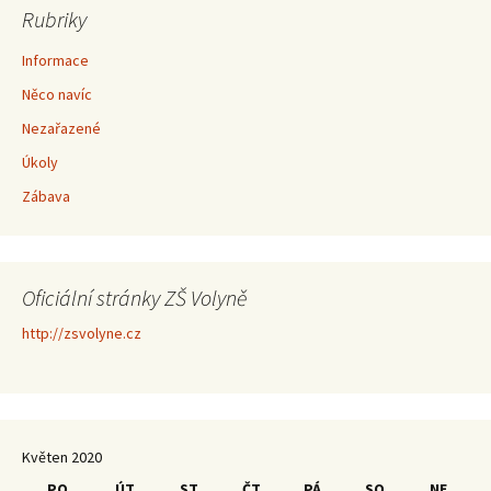
Rubriky
Informace
Něco navíc
Nezařazené
Úkoly
Zábava
Oficiální stránky ZŠ Volyně
http://zsvolyne.cz
Květen 2020
PO
ÚT
ST
ČT
PÁ
SO
NE