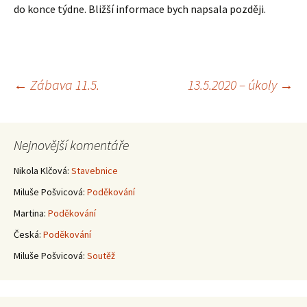
do konce týdne. Bližší informace bych napsala později.
Navigace
←
Zábava 11.5.
13.5.2020 – úkoly
→
pro
Nejnovější komentáře
příspěvky
Nikola Klčová
:
Stavebnice
Miluše Pošvicová
:
Poděkování
Martina
:
Poděkování
Česká
:
Poděkování
Miluše Pošvicová
:
Soutěž