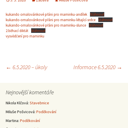
5. 5. 2020
Zábava
Miluše Pošvicová
kukando omalovánkové přáni pro maminku-andílek
Stáhnout
kukando-omalovánkové přáni pro maminku-létající-srdce
Stáhnout
kukando-omalovánkové přáni pro maminku-slunce
Stáhnout
2.běhací diktát
Stáhnout
vysvědčení pro maminku
Navigace
←
6.5.2020 – úkoly
Informace 6.5.2020
→
pro
Nejnovější komentáře
příspěvky
Nikola Klčová
:
Stavebnice
Miluše Pošvicová
:
Poděkování
Martina
:
Poděkování