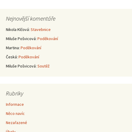
pro
Nejnovější komentáře
příspěvky
Nikola Klčová
:
Stavebnice
Miluše Pošvicová
:
Poděkování
Martina
:
Poděkování
Česká
:
Poděkování
Miluše Pošvicová
:
Soutěž
Rubriky
Informace
Něco navíc
Nezařazené
Úkoly