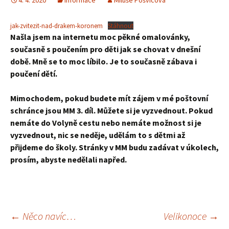
4. 4. 2020
Informace
Miluše Pošvicová
jak-zvitezit-nad-drakem-koronem
Stáhnout
Našla jsem na internetu moc pěkné omalovánky,
současně s poučením pro děti jak se chovat v dnešní
době. Mně se to moc líbilo. Je to současně zábava i
poučení dětí.
Mimochodem, pokud budete mít zájem v mé poštovní
schránce jsou MM 3. díl. Můžete si je vyzvednout. Pokud
nemáte do Volyně cestu nebo nemáte možnost si je
vyzvednout, nic se neděje, udělám to s dětmi až
přijdeme do školy. Stránky v MM budu zadávat v úkolech,
prosím, abyste nedělali napřed.
Navigace
←
Něco navíc…
Velikonoce
→