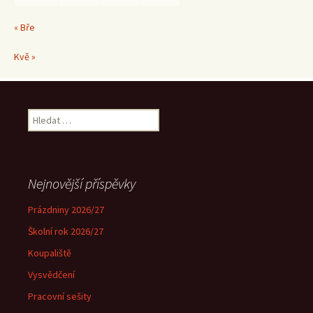
« Bře
Kvě »
Vyhledávání
Nejnovější příspěvky
Prázdniny 2026/27
Školní rok 2026/27
Koupaliště
Vysvědčení
Pracovní sešity