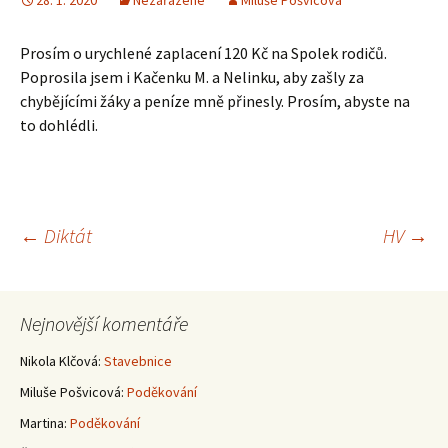
28. 1. 2020
Nezařazené
Miluše Pošvicová
Prosím o urychlené zaplacení 120 Kč na Spolek rodičů.
Poprosila jsem i Kačenku M. a Nelinku, aby zašly za
chybějícími žáky a peníze mně přinesly. Prosím, abyste na
to dohlédli.
Navigace
←
Diktát
HV
→
pro
Nejnovější komentáře
příspěvky
Nikola Klčová
:
Stavebnice
Miluše Pošvicová
:
Poděkování
Martina
:
Poděkování