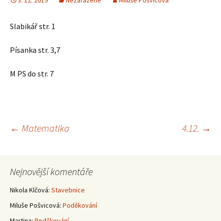
3. 12. 2019
Nezařazené
Miluše Pošvicová
Slabikář str. 1
Písanka str. 3,7
M PS do str. 7
Navigace
←
Matematika
4.12.
→
pro
Nejnovější komentáře
příspěvky
Nikola Klčová
:
Stavebnice
Miluše Pošvicová
:
Poděkování
Martina
:
Poděkování