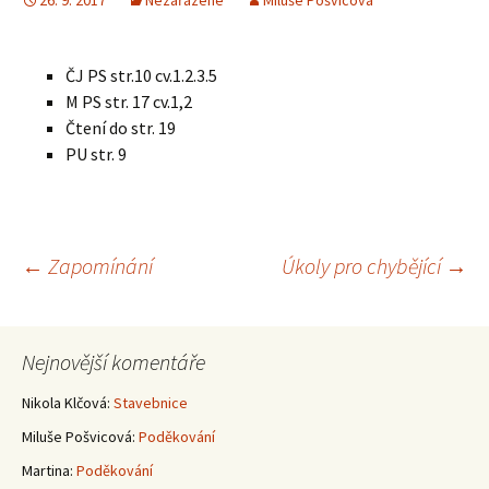
26. 9. 2017
Nezařazené
Miluše Pošvicová
ČJ PS str.10 cv.1.2.3.5
M PS str. 17 cv.1,2
Čtení do str. 19
PU str. 9
Navigace
←
Zapomínání
Úkoly pro chybějící
→
pro
Nejnovější komentáře
příspěvky
Nikola Klčová
:
Stavebnice
Miluše Pošvicová
:
Poděkování
Martina
:
Poděkování