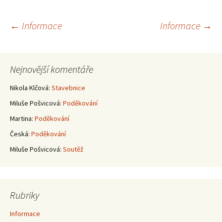
Navigace
←
Informace
Informace
→
pro
Nejnovější komentáře
příspěvky
Nikola Klčová
:
Stavebnice
Miluše Pošvicová
:
Poděkování
Martina
:
Poděkování
Česká
:
Poděkování
Miluše Pošvicová
:
Soutěž
Rubriky
Informace