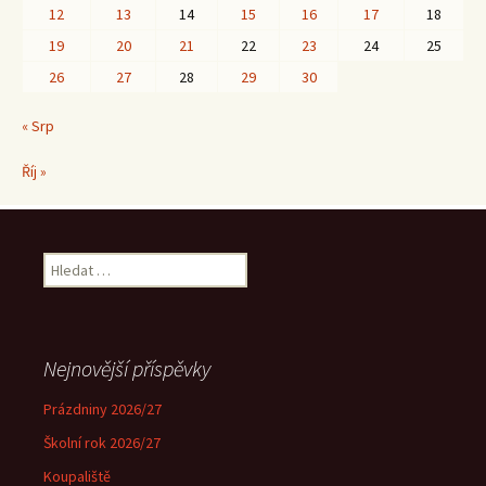
12
13
14
15
16
17
18
19
20
21
22
23
24
25
26
27
28
29
30
« Srp
Říj »
Vyhledávání
Nejnovější příspěvky
Prázdniny 2026/27
Školní rok 2026/27
Koupaliště