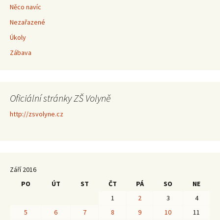
Něco navíc
Nezařazené
Úkoly
Zábava
Oficiální stránky ZŠ Volyně
http://zsvolyne.cz
Září 2016
PO
ÚT
ST
ČT
PÁ
SO
NE
1
2
3
4
5
6
7
8
9
10
11