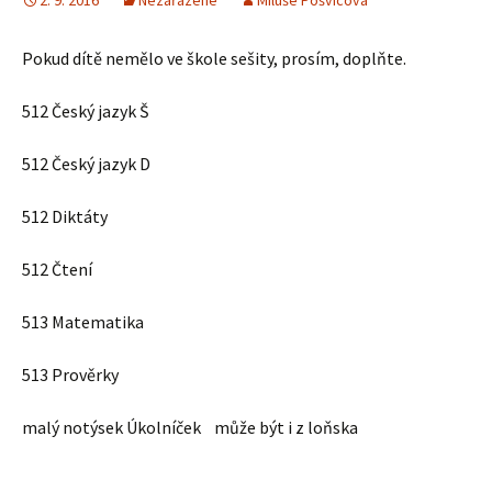
2. 9. 2016
Nezařazené
Miluše Pošvicová
Pokud dítě nemělo ve škole sešity, prosím, doplňte.
512 Český jazyk Š
512 Český jazyk D
512 Diktáty
512 Čtení
513 Matematika
513 Prověrky
malý notýsek Úkolníček může být i z loňska