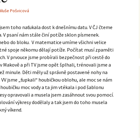
iluše Pošvicová
 jsem toho naťukala dost k dnešnímu datu. V ČJ čteme
va. V psaní nám stále činí potíže sklon písmenek.
 nebo do bloku. V matematice umíme všichni velice
ětné spoje někomu dělají potíže. Počítat musí zpaměti
ech. V prvouce jsme probírali bezpečnost při cestě do
 v Makově a při TV jsme opět šplhali, trénovali jsme a
ež minule. Děti měly už správně postavené nohy na
Při VV jsme „ťupkali“ houbičkou oblohu, ale moc se nám
a houbičku moc vody a ta jim vtékala i pod šablonu
esy opravovali a musela jsem zasáhnout svou pomocí.
uplování výkresy dodělaly a tak jsem do toho musela
kný víkend.