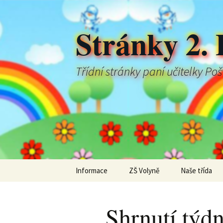
Stránky 2. 
Třídní stránky paní učitelky Po
Přejít
Informace
ZŠ Volyně
Naše třída
k
obsahu
webu
Shrnutí týd