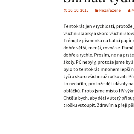
16. 10. 2015
Nezařazené
M
Tentokrát jen v rychlosti, protože
všichni slabiky a skoro všichni slo
Trénujte písmenka na balicí papír
dobře větší, menší, rovná se. Pam
dobře a rychle. Prosím, ne na prst
školy. PČ nebyly, protože jsme byli
bylo to tentokrát mnohem lepší n
tyči a skoro všichni už ručkovali. 
to nedařilo, protože děti dávaly n
obláčků. Proto jsme místo HV výkr
Chtěla bych, aby děti v úterý při s
trošku vstoupit. Zdravím a přeji pě