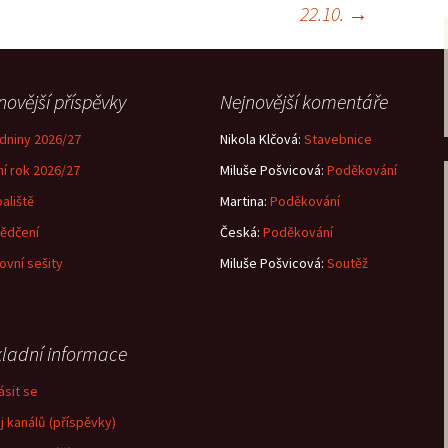
22.10.
→
novější příspěvky
Nejnovější komentáře
dniny 2026/27
Nikola Klčová
:
Stavebnice
ní rok 2026/27
Miluše Pošvicová
:
Poděkování
aliště
Martina
:
Poděkování
ědčení
Česká
:
Poděkování
ovní sešity
Miluše Pošvicová
:
Soutěž
ladní informace
ásit se
j kanálů (příspěvky)