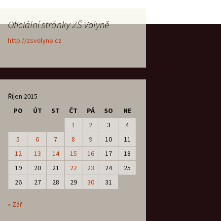
Oficiální stránky ZŠ Volyně
http://zsvolyne.cz
Říjen 2015
PO
ÚT
ST
ČT
PÁ
SO
NE
1
2
3
4
5
6
7
8
9
10
11
12
13
14
15
16
17
18
19
20
21
22
23
24
25
26
27
28
29
30
31
« Zář