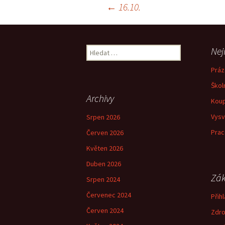
Navigace
←
16.10.
pro
Vyhledávání
Nej
příspěvky
Práz
Škol
Archivy
Koup
Vysv
Srpen 2026
Prac
Červen 2026
Květen 2026
Duben 2026
Zák
Srpen 2024
Červenec 2024
Přihl
Červen 2024
Zdro