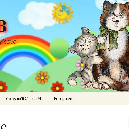
B
švicové
Co by měli žáci umět
Fotogalerie
ne