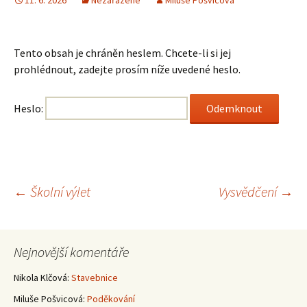
11. 6. 2026
Nezařazené
Miluše Pošvicová
Tento obsah je chráněn heslem. Chcete-li si jej
prohlédnout, zadejte prosím níže uvedené heslo.
Heslo:
Navigace
←
Školní výlet
Vysvědčení
→
pro
Nejnovější komentáře
příspěvky
Nikola Klčová
:
Stavebnice
Miluše Pošvicová
:
Poděkování