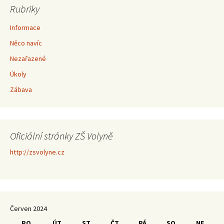
Rubriky
Informace
Něco navíc
Nezařazené
Úkoly
Zábava
Oficiální stránky ZŠ Volyně
http://zsvolyne.cz
Červen 2024
PO
ÚT
ST
ČT
PÁ
SO
NE