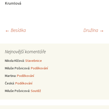
Krumlová
Navigace
←
Besídka
Družina
→
pro
Nejnovější komentáře
příspěvky
Nikola Klčová
:
Stavebnice
Miluše Pošvicová
:
Poděkování
Martina
:
Poděkování
Česká
:
Poděkování
Miluše Pošvicová
:
Soutěž