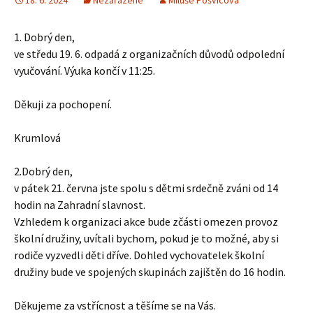
18. 6. 2024
Nezařazené
Miluše Pošvicová
1. Dobrý den,
ve středu 19. 6. odpadá z organizačních důvodů odpolední
vyučování. Výuka končí v 11:25.
Děkuji za pochopení.
Krumlová
2.Dobrý den,
v pátek 21. června jste spolu s dětmi srdečně zváni od 14
hodin na Zahradní slavnost.
Vzhledem k organizaci akce bude zčásti omezen provoz
školní družiny, uvítali bychom, pokud je to možné, aby si
rodiče vyzvedli děti dříve. Dohled vychovatelek školní
družiny bude ve spojených skupinách zajištěn do 16 hodin.
Děkujeme za vstřícnost a těšíme se na Vás.