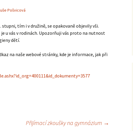
luše Pošvicová
. stupni, tím i v družině, se opakovaně objevily vši.
 je u vás v rodinách. Upozorňuji vás proto na nutnost
ieny dětí.
kaz na naše webové stránky, kde je informace, jak při
File.ashx?id_org=400111&id_dokumenty=3577
Přijímací zkoušky na gymnázium
→