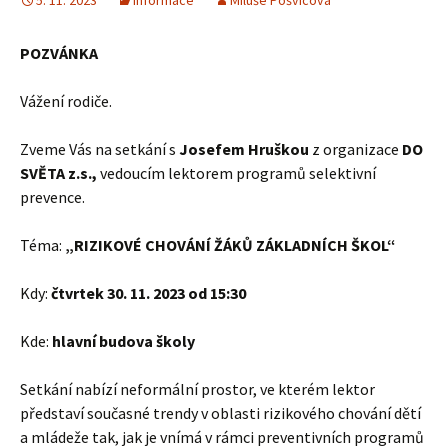
5. 11. 2023
Informace
Miluše Pošvicová
POZVÁNKA
Vážení rodiče.
Zveme Vás na setkání s
Josefem Hruškou
z organizace
DO
SVĚTA z.s.,
vedoucím lektorem programů selektivní
prevence.
Téma:
„RIZIKOVÉ CHOVÁNÍ ŽÁKŮ ZÁKLADNÍCH ŠKOL“
Kdy:
čtvrtek
30. 11. 2023 od 15:30
Kde:
hlavní budova školy
Setkání nabízí neformální prostor, ve kterém lektor
představí současné trendy v oblasti rizikového chování dětí
a mládeže tak, jak je vnímá v rámci preventivních programů