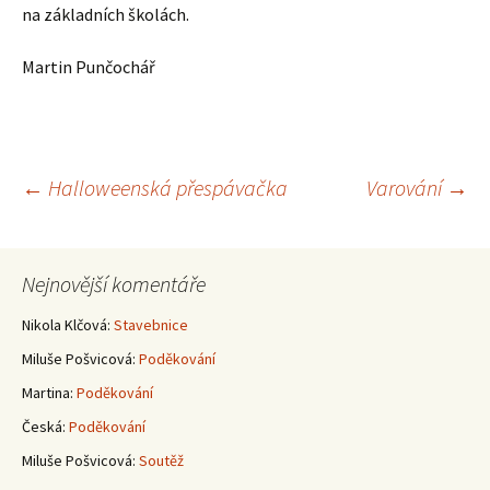
na základních školách.
Martin Punčochář
Navigace
←
Halloweenská přespávačka
Varování
→
pro
Nejnovější komentáře
příspěvky
Nikola Klčová
:
Stavebnice
Miluše Pošvicová
:
Poděkování
Martina
:
Poděkování
Česká
:
Poděkování
Miluše Pošvicová
:
Soutěž