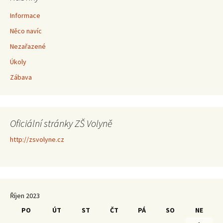
Informace
Něco navíc
Nezařazené
Úkoly
Zábava
Oficiální stránky ZŠ Volyně
http://zsvolyne.cz
Říjen 2023
PO
ÚT
ST
ČT
PÁ
SO
NE