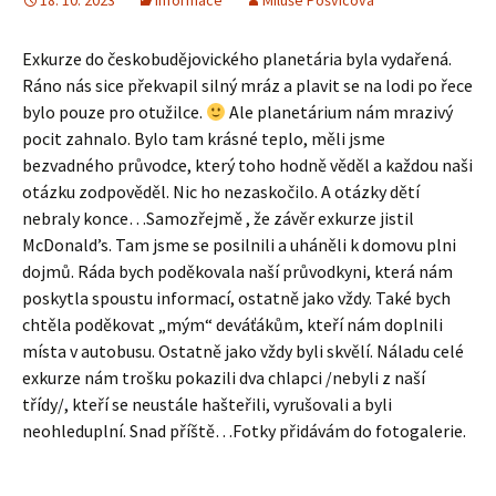
18. 10. 2023
Informace
Miluše Pošvicová
Exkurze do českobudějovického planetária byla vydařená.
Ráno nás sice překvapil silný mráz a plavit se na lodi po řece
bylo pouze pro otužilce.
Ale planetárium nám mrazivý
pocit zahnalo. Bylo tam krásné teplo, měli jsme
bezvadného průvodce, který toho hodně věděl a každou naši
otázku zodpověděl. Nic ho nezaskočilo. A otázky dětí
nebraly konce…Samozřejmě , že závěr exkurze jistil
McDonald’s. Tam jsme se posilnili a uháněli k domovu plni
dojmů. Ráda bych poděkovala naší průvodkyni, která nám
poskytla spoustu informací, ostatně jako vždy. Také bych
chtěla poděkovat „mým“ deváťákům, kteří nám doplnili
místa v autobusu. Ostatně jako vždy byli skvělí. Náladu celé
exkurze nám trošku pokazili dva chlapci /nebyli z naší
třídy/, kteří se neustále hašteřili, vyrušovali a byli
neohleduplní. Snad příště…Fotky přidávám do fotogalerie.