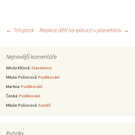
Navigace
←
Trilopark
Reakce dětí na exkurzi v planetáriu
→
pro
Nejnovější komentáře
příspěvky
Nikola Klčová
:
Stavebnice
Miluše Pošvicová
:
Poděkování
Martina
:
Poděkování
Česká
:
Poděkování
Miluše Pošvicová
:
Soutěž
Rubriky