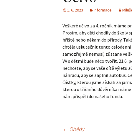
1. 6. 2023
Informace
Miluš
Veškeré učivo za 4. ročník máme p
Prosím, aby děti chodily do školy 
hřiště nebo někam do přírody. Také
chtěla uskutečnit tento celodenní 
samozřejmě nemusí, zůstane ve škol
VV s dětmi bude něco tvořit. 21.6.
nechcete, aby se vaše dítě výletu 
náhradu, aby se zaplnil autobus. C
částky, kterou jsme získali za jar
kterou u třídního důvěrníka máme 
nám přispěli do našeho fondu.
←
Obědy