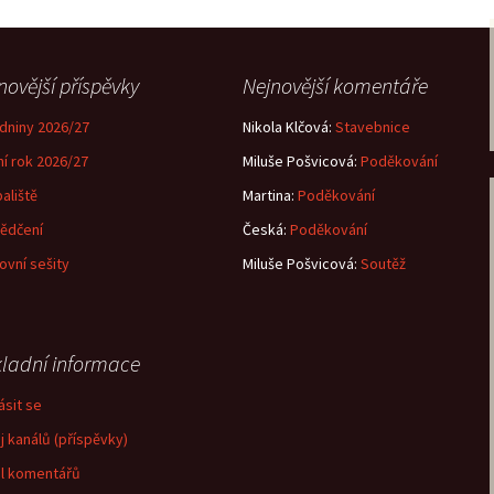
novější příspěvky
Nejnovější komentáře
dniny 2026/27
Nikola Klčová
:
Stavebnice
ní rok 2026/27
Miluše Pošvicová
:
Poděkování
aliště
Martina
:
Poděkování
ědčení
Česká
:
Poděkování
ovní sešity
Miluše Pošvicová
:
Soutěž
ladní informace
ásit se
j kanálů (příspěvky)
l komentářů