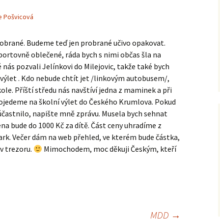
e Pošvicová
robrané. Budeme teď jen probrané učivo opakovat.
sportovně oblečené, ráda bych s nimi občas šla na
 nás pozvali Jelínkovi do Milejovic, takže také bych
výlet . Kdo nebude chtít jet /linkovým autobusem/,
e. Příští středu nás navštíví jedna z maminek a při
 pojedeme na školní výlet do Českého Krumlova. Pokud
zúčastnilo, napište mně zprávu. Musela bych sehnat
ena bude do 1000 Kč za dítě. Část ceny uhradíme z
mark. Večer dám na web přehled, ve kterém bude částka,
v trezoru.
Mimochodem, moc děkuji Českým, kteří
MDD
→