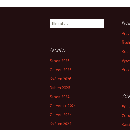
Navigace
pro
Vyhledávání
Nej
příspěvky
Práz
Škol
Archivy
Koup
Vysv
Srpen 2026
Prac
Červen 2026
Květen 2026
Duben 2026
Zák
Srpen 2024
Červenec 2024
Přihl
Červen 2024
Zdro
Květen 2024
Kaná