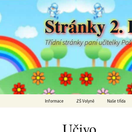
Stránky 2. 
Třídní stránky paní učitelky Po
Přejít
Informace
ZŠ Volyně
Naše třída
k
obsahu
webu
Učivo