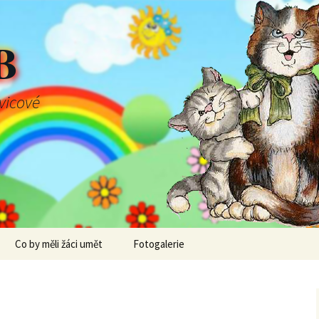
B
švicové
Co by měli žáci umět
Fotogalerie