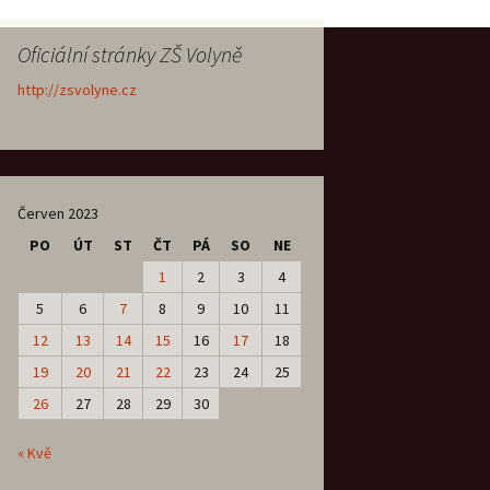
Oficiální stránky ZŠ Volyně
http://zsvolyne.cz
Červen 2023
PO
ÚT
ST
ČT
PÁ
SO
NE
1
2
3
4
5
6
7
8
9
10
11
12
13
14
15
16
17
18
19
20
21
22
23
24
25
26
27
28
29
30
« Kvě