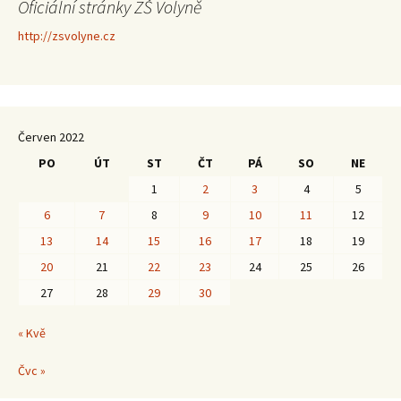
Oficiální stránky ZŠ Volyně
http://zsvolyne.cz
Červen 2022
PO
ÚT
ST
ČT
PÁ
SO
NE
1
2
3
4
5
6
7
8
9
10
11
12
13
14
15
16
17
18
19
20
21
22
23
24
25
26
27
28
29
30
« Kvě
Čvc »