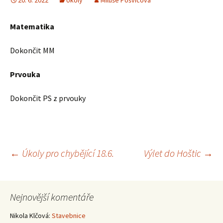
20. 6. 2022
Úkoly
Miluše Pošvicová
Matematika
Dokončit MM
Prvouka
Dokončit PS z prvouky
Navigace
←
Úkoly pro chybějící 18.6.
Výlet do Hoštic
→
pro
Nejnovější komentáře
příspěvky
Nikola Klčová
:
Stavebnice