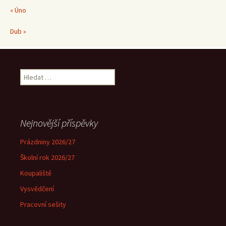
« Úno
Dub »
Vyhledávání
Nejnovější příspěvky
Prázdniny 2026/27
Školní rok 2026/27
Koupaliště
Vysvědčení
Pracovní sešity