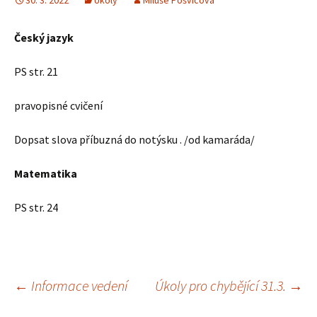
30. 3. 2022
Úkoly
Miluše Pošvicová
Český jazyk
PS str. 21
pravopisné cvičení
Dopsat slova příbuzná do notýsku . /od kamaráda/
Matematika
PS str. 24
Navigace
←
Informace vedení
Úkoly pro chybějící 31.3.
→