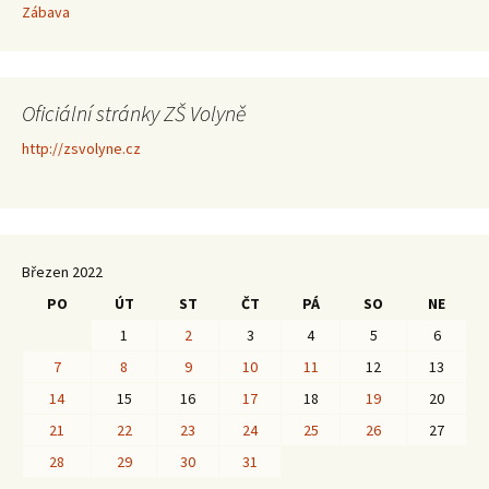
Zábava
Oficiální stránky ZŠ Volyně
http://zsvolyne.cz
Březen 2022
PO
ÚT
ST
ČT
PÁ
SO
NE
1
2
3
4
5
6
7
8
9
10
11
12
13
14
15
16
17
18
19
20
21
22
23
24
25
26
27
28
29
30
31