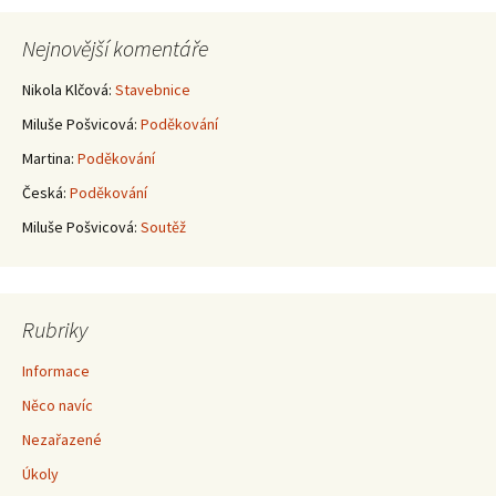
pro
Nejnovější komentáře
příspěvky
Nikola Klčová
:
Stavebnice
Miluše Pošvicová
:
Poděkování
Martina
:
Poděkování
Česká
:
Poděkování
Miluše Pošvicová
:
Soutěž
Rubriky
Informace
Něco navíc
Nezařazené
Úkoly