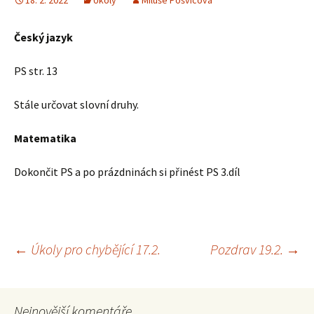
18. 2. 2022
Úkoly
Miluše Pošvicová
Český jazyk
PS str. 13
Stále určovat slovní druhy.
Matematika
Dokončit PS a po prázdninách si přinést PS 3.díl
Navigace
←
Úkoly pro chybějící 17.2.
Pozdrav 19.2.
→
pro
Nejnovější komentáře