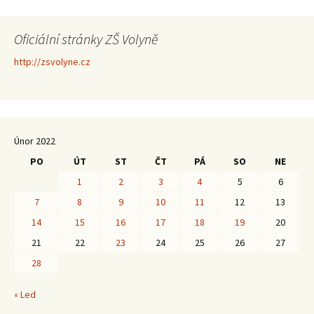
Oficiální stránky ZŠ Volyně
http://zsvolyne.cz
Únor 2022
PO
ÚT
ST
ČT
PÁ
SO
NE
1
2
3
4
5
6
7
8
9
10
11
12
13
14
15
16
17
18
19
20
21
22
23
24
25
26
27
28
« Led