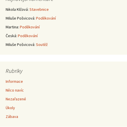
příspěvky
Nikola Klčová
:
Stavebnice
Miluše Pošvicová
:
Poděkování
Martina
:
Poděkování
Česká
:
Poděkování
Miluše Pošvicová
:
Soutěž
Rubriky
Informace
Něco navíc
Nezařazené
Úkoly
Zábava