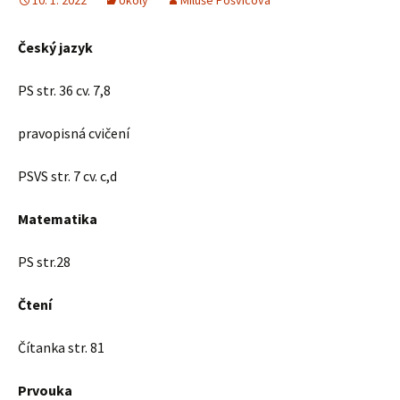
10. 1. 2022
Úkoly
Miluše Pošvicová
Český jazyk
PS str. 36 cv. 7,8
pravopisná cvičení
PSVS str. 7 cv. c,d
Matematika
PS str.28
Čtení
Čítanka str. 81
Prvouka