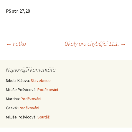
PS str. 27,28
Navigace
←
Fotka
Úkoly pro chybějící 11.1.
→
pro
Nejnovější komentáře
příspěvky
Nikola Klčová
:
Stavebnice
Miluše Pošvicová
:
Poděkování
Martina
:
Poděkování
Česká
:
Poděkování
Miluše Pošvicová
:
Soutěž