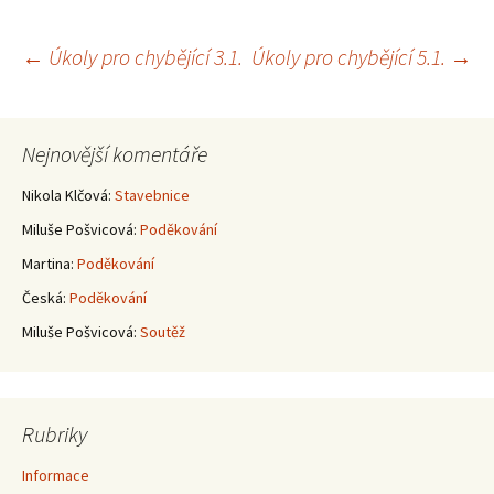
Navigace
←
Úkoly pro chybějící 3.1.
Úkoly pro chybějící 5.1.
→
pro
Nejnovější komentáře
příspěvky
Nikola Klčová
:
Stavebnice
Miluše Pošvicová
:
Poděkování
Martina
:
Poděkování
Česká
:
Poděkování
Miluše Pošvicová
:
Soutěž
Rubriky
Informace