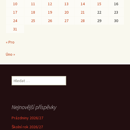
10
11
12
13
14
15
16
17
18
19
20
21
22
23
24
25
26
27
28
29
30
31
« Pro
Úno »
Vyhledávání
Nejnovější příspěvky
Prázdniny 2026/27
Školní rok 2026/27