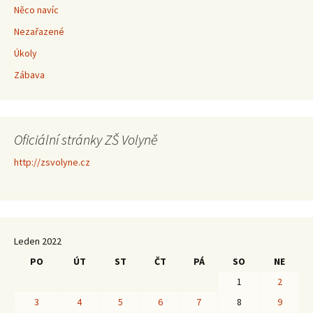
Něco navíc
Nezařazené
Úkoly
Zábava
Oficiální stránky ZŠ Volyně
http://zsvolyne.cz
Leden 2022
PO
ÚT
ST
ČT
PÁ
SO
NE
1
2
3
4
5
6
7
8
9