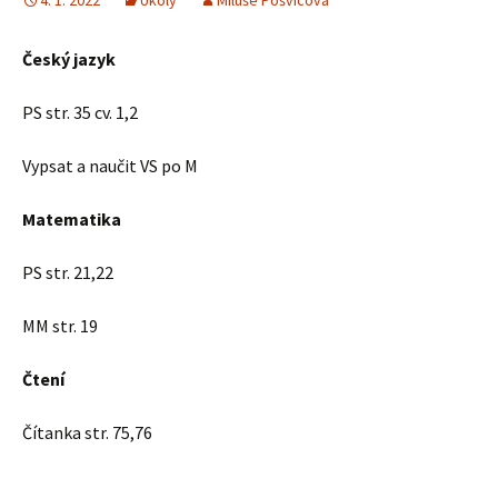
4. 1. 2022
Úkoly
Miluše Pošvicová
Český jazyk
PS str. 35 cv. 1,2
Vypsat a naučit VS po M
Matematika
PS str. 21,22
MM str. 19
Čtení
Čítanka str. 75,76