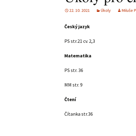
22. 10. 2021
Úkoly
Miluše 
Český jazyk
PS str.21 cv. 2,3
Matematika
PS str. 36
MM str. 9
Čtení
Čítanka str.36