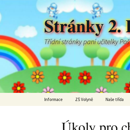
Stránky 2. 
Třídní stránky paní učitelky Po
Přejít
Informace
ZŠ Volyně
Naše třída
k
obsahu
webu
Úkoly pro ch