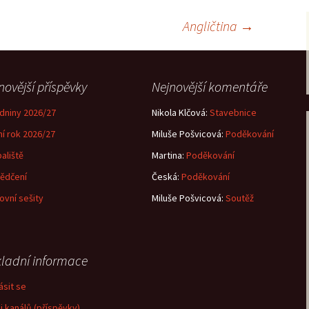
Angličtina
→
novější příspěvky
Nejnovější komentáře
dniny 2026/27
Nikola Klčová
:
Stavebnice
ní rok 2026/27
Miluše Pošvicová
:
Poděkování
aliště
Martina
:
Poděkování
ědčení
Česká
:
Poděkování
ovní sešity
Miluše Pošvicová
:
Soutěž
ladní informace
ásit se
j kanálů (příspěvky)