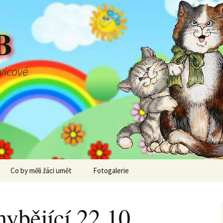
B
švicové
Co by měli žáci umět
Fotogalerie
ybějící 22.10.