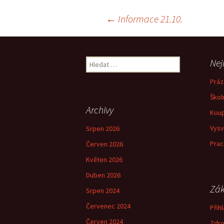
Navigace
←
Informace 21.10.
pro
Vyhledávání
Nej
příspěvky
Práz
Škol
Archivy
Koup
Vysv
Srpen 2026
Prac
Červen 2026
Květen 2026
Duben 2026
Zák
Srpen 2024
Červenec 2024
Přihl
Červen 2024
Zdro