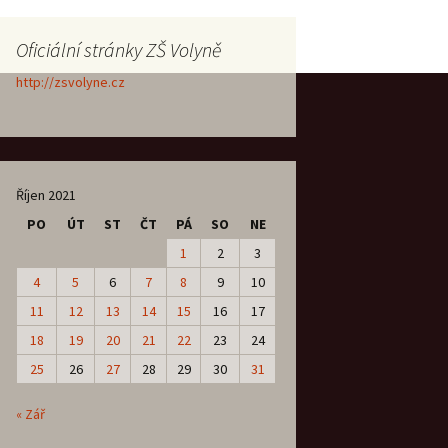
Oficiální stránky ZŠ Volyně
http://zsvolyne.cz
Říjen 2021
PO
ÚT
ST
ČT
PÁ
SO
NE
1
2
3
4
5
6
7
8
9
10
11
12
13
14
15
16
17
18
19
20
21
22
23
24
25
26
27
28
29
30
31
« Zář